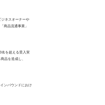
ビジネスオーナーや
」「商品流通事業」
00名を超える受入実
ィある商品を造成し、
のインバウンドにおけ