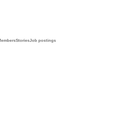
Members
Stories
Job postings