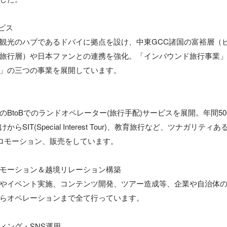
ス

観光のハブであるドバイに拠点を設け、中東GCC諸国の富裕層（
旅行層）や日本ファンとの連携を強化。「インバウンド旅行事業
」の三つの事業を展開しています。

のBtoBでのランドオペレーター(旅行手配)サービスを展開。年間5
らSIT(Special Interest Tour)、教育旅行など、ツナガリテ
にプロモーション、販売をしています。

モーション＆越境リレーション構築

やイベント実施、コンテンツ開発、ツアー造成等、企業や自治体
らオペレーションまで全て行っています。

ング・SNS運用
