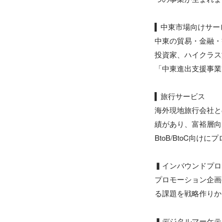
▍中東市場向けサービ
中東の貿易・金融・
投資家、ハイクラス
「中東進出支援事業
▍旅行サービス

海外現地旅行会社と
績があり、富裕層向けか
BtoB/BtoC向け
▍インバウンドプロ
プロモーション企画
る課題を戦略作りか
▍デジタルマーケティ