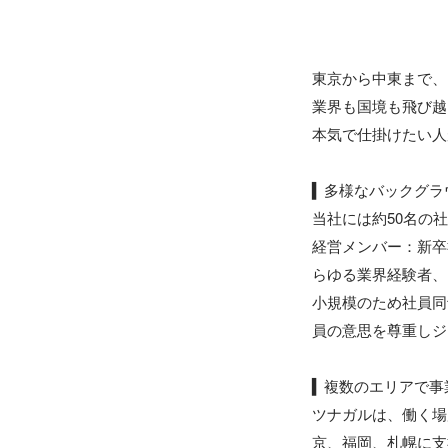
東京から中東まで、
業界も国境も飛び越
本気で仕掛けたい人
▍多様なバックグラ
当社には約50名の
経営メンバー：新卒
らゆる業界経験者、
小規模のため社員同
員の意思を尊重しジ
▍複数のエリアで事
ツナガルは、働く場
京、福岡、札幌に支