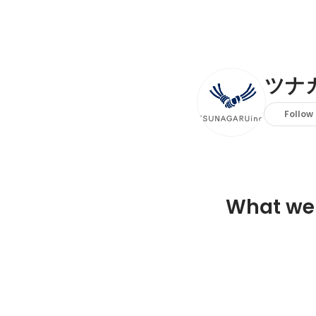
ツナ
Follow
What we