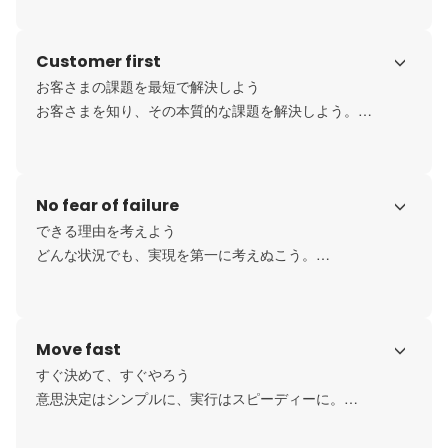
どんな時も、正しいやり方で。誰にでも誇れる仕事をしよ
う。
Customer first
お客さまの課題を最短で解決しよう

お客さまを知り、その本質的な課題を解決しよう。

すべての仕事がお客さまのためにあることを忘れず、

最短最速の価値提供にこだわろう。
No fear of failure
できる理由を考えよう

どんな状況でも、実現を第一に考えぬこう。

心は熱く、頭は冷静に。建設的に目標に向き合おう。
Move fast
すぐ決めて、すぐやろう

意思決定はシンプルに、実行はスピーディーに。

不確実を恐れず、挑戦と改善を最速で繰り返し、常に進化
し続けよう。