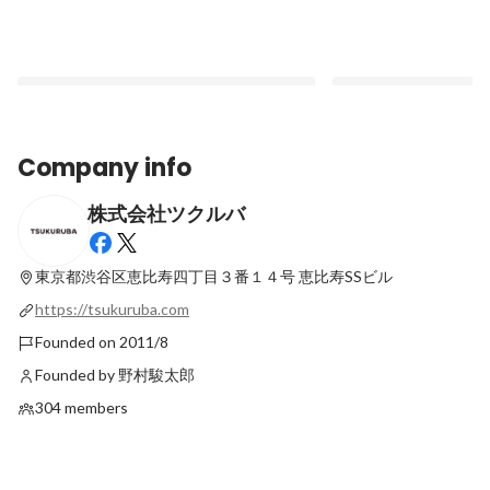
Company info
株式会社ツクルバ
「住まいの『かえる』を、もっと自由
2026年度 入社式を開
に。」施工の内製化が切り拓く、カウカモ
Latest
工務店の新しい挑戦。
東京都渋谷区恵比寿四丁目３番１４号
恵比寿SSビル
Latest
https://tsukuruba.com
Founded on 2011/8
Founded by 野村駿太郎
304 members