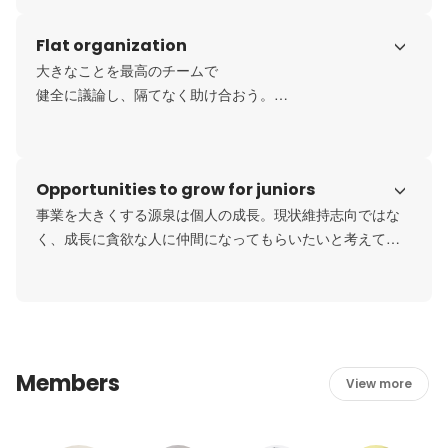
Flat organization
大きなことを最高のチームで

健全に議論し、隔てなく助け合おう。

ともにビジョン実現を目指す仲間たちと、最高の仕事を、

全輪駆動で成し遂げよう。
Opportunities to grow for juniors
事業を大きくする源泉は個人の成長。現状維持志向ではな
く、成長に貪欲な人に仲間になってもらいたいと考えてい
ます。

会社としても個人の成長を後押ししており、自ら成長機会
を掴みにくるメンバーにさらなる成長機会を用意し、どん
どん抜擢もしています。
Members
View more