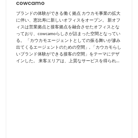
cowcamo
ブランドの体験ができる働く拠点 カウカモ事業の拡大
に伴い、恵比寿に新しいオフィスをオープン。 新オフ
ィスは営業拠点と接客拠点を融合させたオフィスとな
っており、cowcamoらしさが詰まった空間となってい
る。 「カウカモエージェントとしての振る舞いが滲み
出てくるエージェントのための空間」, 「カウカモらし
いブランド体験ができる接客の空間」をテーマにデザ
インした。 来客エリアは、上質なサービスを得られる
期待感を演出し、 カウカモがもっているテック感、カ
ルチャーを素材やサインデザインで表現した。 また、
カウカモの物件に合わせたライフスタイル（内装）提
案サービスを魅せる空間として、そのライフスタイル
を一覧できるアーチの壁が連続する印象的な空間を作
った。ここでは「１つだけではない色んな暮らしがカ
ウカモでは実現できる」という意味を込めている。 そ
して連続するアーチの壁の奥に、ライフスタイルは無
限にあることをイメージした「TOMORROW」と書か
れたミラーに無限に反射する象徴的なネオンサインを
配置。 TOMORROWには「”明日”が積み重なっていく