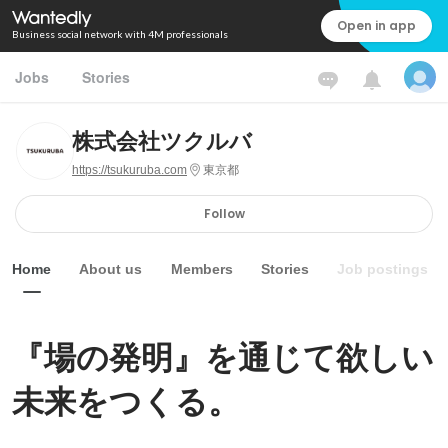
Open in app
Business social network with 4M professionals
Jobs
Stories
株式会社ツクルバ
https://tsukuruba.com
東京都
Follow
Home
About us
Members
Stories
Job postings
『場の発明』を通じて欲しい
未来をつくる。