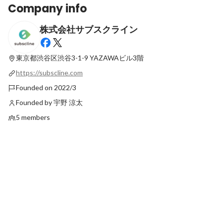
Company info
株式会社サブスクライン
【株式会社サブスクライン】4社合同WEB
【株式会社サブスクラ
セミナーを11/28 12:00~開催！ 99%の人が
プ展示会「Climbers St
知らない超実践的LINEマーケティング術
EXPO 2023 -秋-」に
東京都渋谷区渋谷3-1-9
YAZAWAビル3階
Latest
Latest
【新規顧客の獲得からLTV最大化までのフ
https://subscline.com
ルファネルマーケティング】
Founded on 2022/3
Founded by 宇野 涼太
5 members