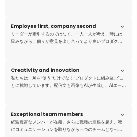
デザイナーの分野だけではなく、ビジネスやマネジメント
といった分野に強いメンバーも在籍。プロダクト制作に関
わる、あらゆる分野に精通したメンバーが一つのチームと
Employee first, company second
なって制作を行っています。さらに弊社に所属するメンバ
ーは国籍もさまざま。各々の個性や価値観を尊重しながら
リーダーが牽引するのではなく、一人一人が考え、時には
仕事をしています。
悩みながら、個々が意見を出し合ってより良いプロダクト
の制作を行っています。そして、その個人の力を最大限引
き出せるようなチーム作り・環境づくりに力を入れていま
す。
Creativity and innovation
私たちは、AIを“使う”だけでなく“プロダクトに組み込む”こ
とに挑戦しています。配信文も画像もAIが生成し、AIエージ
ェントが顧客データを見て打ち手を提案、人がワンタップ
で承認すれば実行まで走る——そんな体験を自分たちで設
計・実装しています。変化の速い領域だからこそ、常に新
Exceptional team members
しい知識を取り入れ、より良い形へアップグレードし続け
ます。
経験豊富なメンバーが在籍。さらに職種の垣根を超え、密
にコミュニケーションを取りながら一つのチームとなって
制作を行っています。メンバーひとりだけが突出して優秀