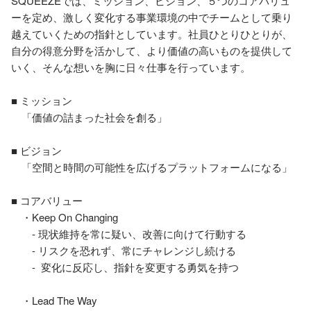
SQUEEZEでは、ミッション、ビション、５つのコアバリュ
ーを定め、激しく変化する事業環境の中でチームとして乗り
越えていくための指針としています。社員ひとりひとりが、
自分の得意分野を活かして、より価値の高いものを提供して
いく、そんな想いを胸に日々仕事を行っています。

■ ミッション

　「価値の詰まった社会を創る」

■ ビジョン

　「空間と時間の可能性を広げるプラットフォームになる」

■ コアバリュー 

　・Keep On Changing 

　　- 現状維持を常に疑い、改善に向けて行動する 

　　- リスクを恐れず、常にチャレンジし続ける 

　　-  変化に反応し、指針を変更する勇気を持つ

　・Lead The Way 
