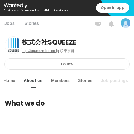
Open in app
Business social network with 4M professionals
Jobs
Stories
株式会社SQUEEZE
http://squeeze-inc.co.jp
東京都
Follow
Home
About us
Members
Stories
Job postings
What we do