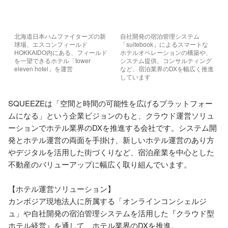
北海道日本ハムファイターズの新
自社開発の宿泊管理システム
球場、エスコンフィールド
「suitebook」によるスマートな
HOKKAIDO内にある、フィールド
ホテルオペレーションの構築や、
を一望できるホテル「tower 
システム提供、コンサルティング
eleven hotel」を運営
など、宿泊業界のDXを幅広く推進
しています
SQUEEZEは「空間と時間の可能性を広げるプラットフォー
ムになる」という企業ビジョンのもと、クラウド運営ソリュ
ーションでホテル業界のDXを推進する会社です。システム開
発とホテル運営の両面を手掛け、新しいホテル運営のあり方
やデジタルを活用した街づくりなど、宿泊産業を中心とした
不動産のバリューアップに幅広く取り組んでいます。

【ホテル運営ソリューション】

カンボジア現地法人に所属する「オンラインコンシェルジ
ュ」や自社開発の宿泊管理システムを活用した『クラウド型
ホテル経営』を通して、ホテル業界のDXを推進。
