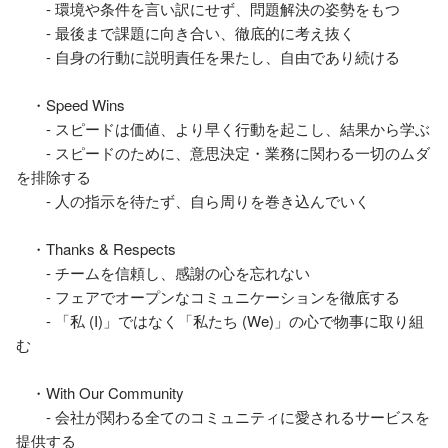
　　- 環境や条件を言い訳にせず、問題解決の姿勢をもつ 

　　- 最後まで課題に向き合い、徹底的に考え抜く 

　　- 自身の行動に説明責任を果たし、自由であり続ける

　・Speed Wins 

　　- スピードは価値、より早く行動を起こし、結果から学ぶ 

　　- スピードのために、意思決定・業務に関わる一切のムダ
を排除する 

　　- 人の指示を待たず、自ら周りを巻き込んでいく

　・Thanks & Respects 

　　- チームを信頼し、感謝の心を忘れない 

　　- フェアでオープンなコミュニケーションを徹底する 

　　- 「私 (I)」ではなく「私たち (We)」の心で物事に取り組
む

　・With Our Community 

　　- 会社が関わる全てのコミュニティに愛されるサービスを
提供する 
