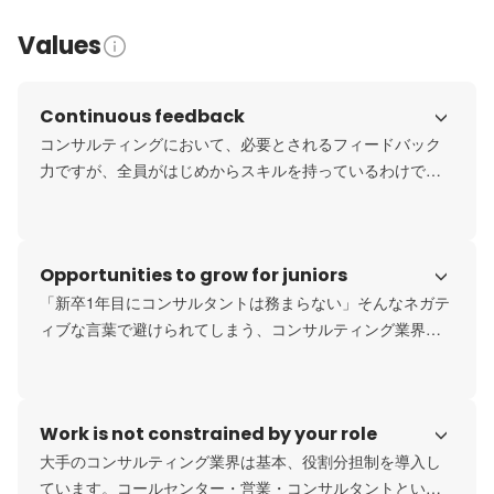
Values
Continuous feedback
コンサルティングにおいて、必要とされるフィードバック
力ですが、全員がはじめからスキルを持っているわけでは
ありません。社内の朝礼・会議・研修といった様々な場面
で、全員でフィードバックの練習を行っています。日々の
継続力が現在のメンバー、そして未来のメンバーの力にな
Opportunities to grow for juniors
ります。
「新卒1年目にコンサルタントは務まらない」そんなネガテ
ィブな言葉で避けられてしまう、コンサルティング業界。
しかし、現在のコンサルタントは平均年齢27歳のメンバー
たちです。経験のないことをコンサルティングすることは
難しいですが、“チームづくり”という経験があることならコ
Work is not constrained by your role
ンサルティングすることができる。だから、若くから活躍
できる会社、それがソリューションです。
大手のコンサルティング業界は基本、役割分担制を導入し
ています。コールセンター・営業・コンサルタントといっ