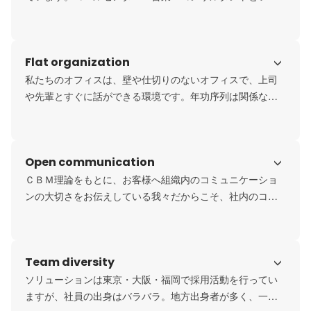
た職種が分けられていることが当たり前。しかし、私たち
は一気通貫制のため、一社様に対して、電話も営業もコン
サルティングも行います。だからこそ、「君にコンサルテ
Flat organization
ィングしてほしい」と決断された企業様を、自身で成長へ
導くサポートができる会社です。職種に縛られず、ただル
私たちのオフィスは、壁や仕切りのないオフィスで、上司
ーティンをこなすだけの仕事にはなりません。
や先輩とすぐに話ができる環境です。年功序列は関係な
く、ソリューションが代表：長友の会社ではなく、「社員
全員の会社である」という想いを持って働いています。
Open communication
ＣＢＭ理論をもとに、お客様へ組織内のコミュニケーショ
ンの大切さをお伝えしている我々だからこそ、社内のコミ
ュニケーションを重視しています。月1回の上司と面談や、
3か月に1回の代表と面談、全社会議・全社研修・社員旅行
など、風通しの良い環境です。
Team diversity
ソリューションは東京・大阪・福岡で採用活動を行ってい
ますが、社員の出身はバラバラ。地方出身者が多く、一人