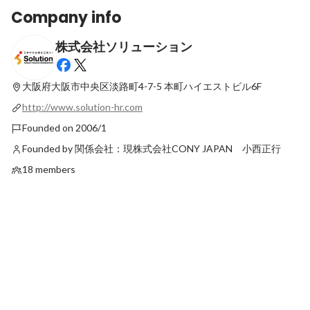
Company info
株式会社ソリューション
“会社を創る側になる”という想いを、社内
コンサル企業が考える
外で実現できるコンサルタントという仕事
る“第二創業期”の壁と
のやりがい
は。
大阪府大阪市中央区淡路町4-7-5
本町ハイエストビル6F
Latest
Latest
http://www.solution-hr.com
Founded on 2006/1
Founded by 関係会社：現株式会社CONY JAPAN 小西正行
18 members