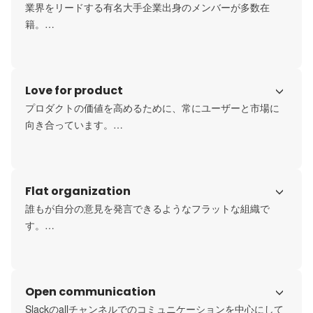
業界をリードする有名大手企業出身のメンバーが多数在
籍。

2023年5月には経営層4名（小笠原、荻原、陳、渡邉）が30
歳以下のアジアを代表する起業家「Forbes 30 Under 30 
Love for product
https://www.forbes.com/profile/crossborder/?
sh=758c23c62d2b
プロダクトの価値を高めるために、常にユーザーと市場に
向き合っています。

※弊社代表の小笠原がPivotに出演させていただき、
SalesMarker（
https://sales-marker.jp/
）やインテントデー
タについて詳しく語っておりますので、ぜひ参考にしてい
Flat organization
https://pivotmedia.co.jp/movie/10584
誰もが自分の意見を発言できるようなフラットな組織で
す。

一人ひとりの自律性が高く、主体的に責任感を持って仕事
に当たっています。メンバーやお客様へのリスペクトを忘
れず、オープンでフラットな環境づくりを実践していま
Open communication
す。

より詳しい内容は、以下の弊社の採用ページからご確認い
Slackのallチャンネルでのコミュニケーションを中心にして