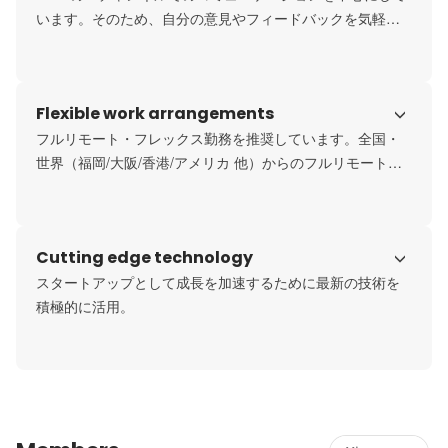
います。そのため、自分の意見やフィードバックを気軽に
https://sales-marker.notion.site/Sales-Marker-
共有でき、仕事の効率化やチームワークが発揮できます。
aca9ead9088f4b0195c8c98eaa35d18e?pvs=4
Flexible work arrangements
フルリモート・フレックス勤務を推奨しています。全国・
世界（福岡/大阪/香港/アメリカ 他）からのフルリモートの
実績もあります。
Cutting edge technology
スタートアップとして成長を加速するために最新の技術を
積極的に活用。