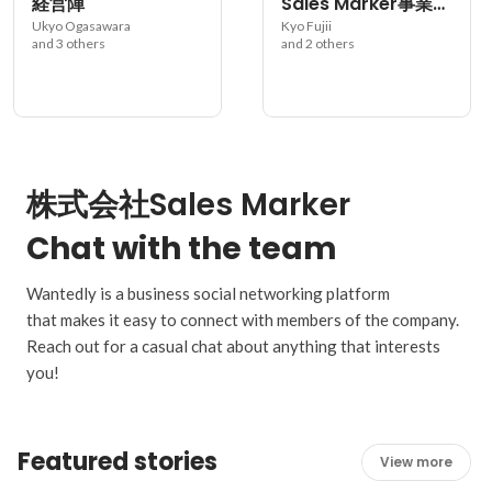
経営陣
Sales Marker事業本部
Ukyo Ogasawara
Kyo Fujii
and 3 others
and 2 others
株式会社Sales Marker
Chat with the team
Wantedly is a business social networking platform
that makes it easy to connect with members of the company.
Reach out for a casual chat about anything that interests
you!
Featured stories
View more