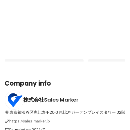
Company info
株式会社Sales Marker
正解なき300人の壁。急成長の裏に隠れ
変化を恐れず、挑戦を
た、Sales Marker事業本部の泥臭くウェッ
ンチャーを選び続けた
トな組織改革
東京都渋谷区恵比寿4-20-3
恵比寿ガーデンプレイスタワー 32階
Latest
Latest
https://sales-marker.jp
Founded on 2021/7