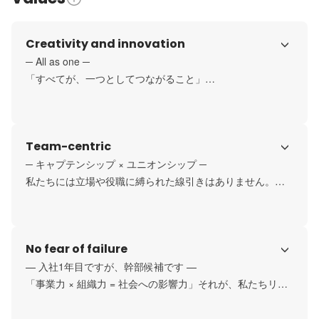
Creativity and innovation
─ All as one ─

「すべてが、一つとしてつながること」

チームビルディングで使われる言葉ですが、私たちにとっ
ては組織・サービス・業界・社会を一体で捉える視座。す
べてを「ひとつ」として見たとき、課題を越えた価値創造
Team-centric
が可能に。いま日本は、少子高齢化という構造課題のただ
中にあり、とくに「人」が価値の中心にあるおもてなし業
─ キャプテンシップ × ユニオンシップ ─

界では、持続可能な変革が急務。リジョブはこの課題にSPA
私たちには立場や役職に縛られた線引きはありません。

モデルという解決策を提示します。どこかの誰かが困って
「ここから先は自分の役割じゃない」──そんな考えではな
いるなら、それは私たちの課題でもある。それが“All as 
く、誰もが、すべての物事に当事者として関わる。ある時
one”の精神
は誰かがキャプテンシップを発揮し、またある時は別の誰
No fear of failure
かがユニオンシップで支える。その循環が、チーム全体を
前に進めていく原動力に。一人ひとりがミッションと全体
— 入社1年目ですが、幹部候補です —

に向き合い「今、自分がこのチームのためにできることは
「事業力 × 組織力 = 社会への影響力」それが、私たちリジ
何か」を考え、動く。それがリジョブの文化であり、「リ
ョブの考え方です。

ジョブは人が最高」と言われる理由の一つです。
事業にも組織にも、明確な正解はありません。だからこ