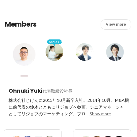
リジョブは、人と社会が響き合う未来に向けて挑戦し続け
これらの皆さまにそう言って頂ける理由は、

ます。
・業界やユーザーとの真摯な向き合い方

・若手なのに視野が広いこと（部分ではなく、サービスや
Members
事業全体を見て最適な判断をしている事）

View more
・実行力が並はずれている事

・「ピンチをチャンスに！」力が高い

Scout OK
・団結力が強く、チームパフォーマンスが高い

メンバーの魅力が、あらゆる方面で関わってくださる皆様
にご協力頂ける理由かもしれません。
Ohnuki Yuki
代表取締役社長
株式会社じげんに2013年10月新卒入社。2014年10月、M&A機
に前代表の鈴木とともにリジョブへ参画。シニアマネージャー
としてリジョブのマーケティング、プロ...
Show more