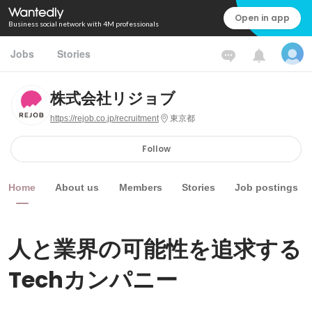
Open in app
Business social network with 4M professionals
Jobs
Stories
株式会社リジョブ
https://rejob.co.jp/recruitment
東京都
Follow
Home
About us
Members
Stories
Job postings
人と業界の可能性を追求する
Techカンパニー