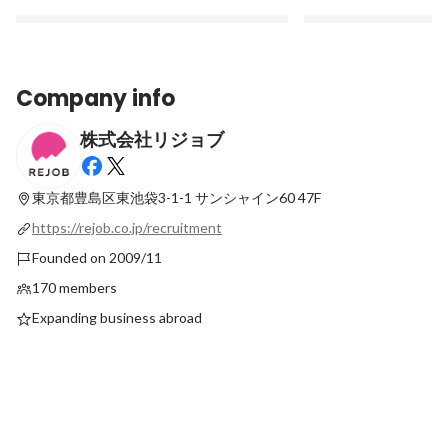
Company info
株式会社リジョブ
リジョブの全てがわかる記事まとめ（日々
大手志向/独立志向だ
更新中！）
ーに入社し、執行役員
【前編】
東京都豊島区東池袋3-1-1
サンシャイン60 47F
Pinned
Pinned
https://rejob.co.jp/recruitment
Founded on 2009/11
170 members
Expanding business abroad