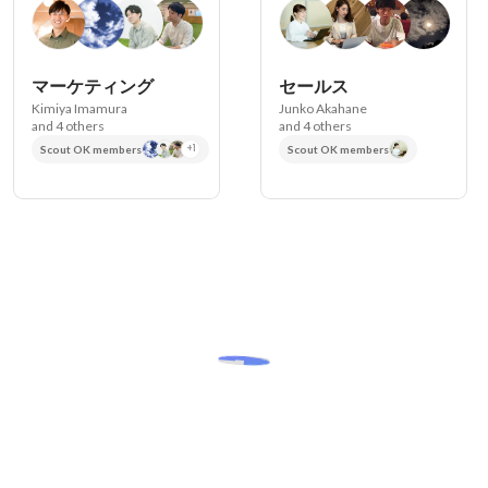
マーケティング
セールス
Kimiya Imamura
Junko Akahane
and 4 others
and 4 others
Scout OK members
+1
Scout OK members