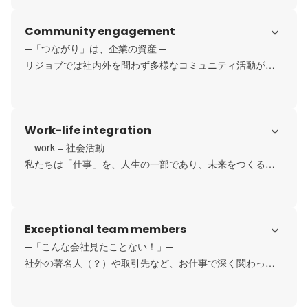
そ、どうすればもっと良くなるかを、自ら考え、挑み続け
Community engagement
ること。その積み重ねが、変化を生み出すと信じていま
す。

─「つながり」は、企業の資産 ─

リジョブでは、年次や経験に関係なく1年目からでも幹部候
リジョブでは社内外を問わず多様なコミュニティ活動が広
補に挑めます。幹部候補とは、ポジションではなく当事者
がっています。

意識と覚悟を持った“あり方”そのもの。私たちが目指すの
・全社横断で運営する12の委員会

は、成功だけを称えるのではなく、失敗から学び何度も立
・スポーツ好きが自然に集まる◯◯部

Work-life integration
ち上がる挑戦者
・フィリピンのNGOと協働する「咲くらプロジェクト」

・遊休農地を活かす「TSUBOMIプロジェクト」

─ work = 社会活動 ─

・真鶴町との地方創生プロジェクト

私たちは「仕事」を、人生の一部であり、未来をつくる社
・10カ所以上の子ども食堂との連携　など

会活動だと考えています。

いずれも社員一人ひとりがご縁を大切にし仲間と形にして
今ある“当たり前”も、誰かの挑戦がつないできたもの。私た
きた取り組みです。どれも「つながり」から生まれた、未
ちの働き方も、次の世代へとつながっていきます。

Exceptional team members
来への土壌。これからどんな芽が育つのか──お楽しみに！
少子高齢化が進む今、効率化できるものはテクノロジーに
─「こんな会社見たことない！」─

任せ、できないものにこそ人の力を。大切なのは「やらさ
社外の著名人（？）や取引先など、お仕事で深く関わった
れる」のではなく、自ら創る意識でやること。自分が心か
方々に若手に対して良く言って頂く言葉です。

ら願うことは、きっと誰かのためになっている。
