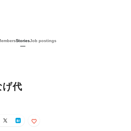
Members
Stories
Job postings
なげ代