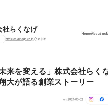
会社らくなげ
Home
About us
https://rakunage.co.jp
東京都
未来を変える」株式会社らく
翔大が語る創業ストーリー
on
2024-05-02