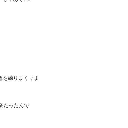
。
想を練りまくりま
業だったんで