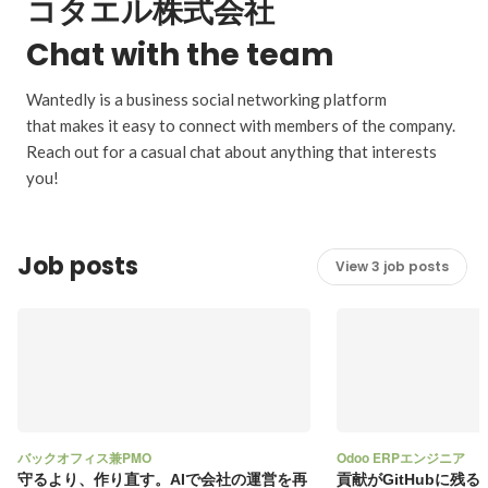
コタエル株式会社
Chat with the team
Wantedly is a business social networking platform
that makes it easy to connect with members of the company.
Reach out for a casual chat about anything that interests
you!
Job posts
View 3 job posts
バックオフィス兼PMO
Odoo ERPエンジニア
守るより、作り直す。AIで会社の運営を再
貢献がGitHubに残