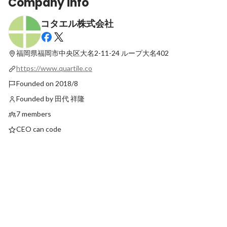
Company info
コタエル株式会社
「アウェイでもがく。でも楽しい。」コタ
ITも業務も分かる人材
エルのお試し入社体験記
エンジニア・コンサル
福岡県福岡市中央区大名2-11-24
ループ大名402
Latest
Latest
https://www.quartile.co
Founded on 2018/8
Founded by 田代 祥隆
7 members
CEO can code