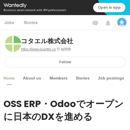
Open in app
Business social network with 4M professionals
Jobs
Stories
コタエル株式会社
https://www.quartile.co
福岡県
Follow
Home
About us
Members
Stories
Job postings
OSS ERP・Odooでオープン
に日本のDXを進める