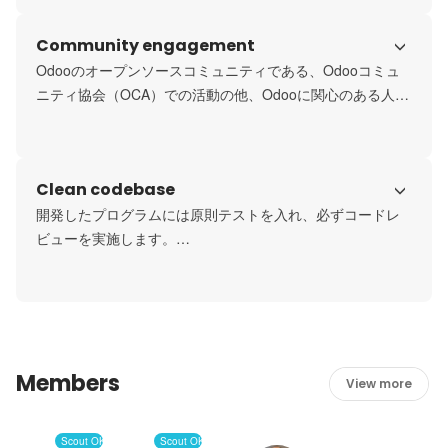
業の進め方、コミュニケーションの仕方、提供価値等、さ
Community engagement
まざまな切り口でメンバー間の認識のすり合わせをしま
す。
Odooのオープンソースコミュニティである、Odooコミュ
ニティ協会（OCA）での活動の他、Odooに関心のある人た
ち向けに、オープンなオンラインイベントを継続的に開催
する等しています。コミュニティに貢献するとともに、フ
ィードバックから得られる知見を事業活動に活かしていま
Clean codebase
す。

開発したプログラムには原則テストを入れ、必ずコードレ
ご参考：
ビューを実施します。

https://www.quartile.co/events
クライアントワークとOSSコミュニティ活動を連動させる
ことで、自社のみでなくコミュニティからのレビューを受
け、品質の向上につなげています。
Members
View more
Scout OK
Scout OK