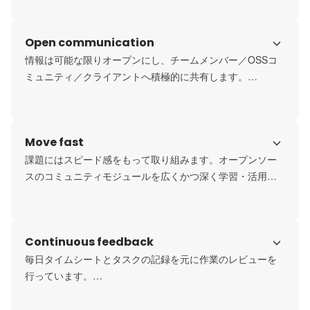
ィ、Odooコミュニティ協会（OCA）で積極的に活動してい
ます。

Open communication
ご参考：

情報は可能な限りオープンにし、チームメンバー／OSSコ
ミュニティ／クライアントへ積極的に共有します。

OSSコミュニティ活動のすすめ 
https://www.quartile.co/blog/odoo-1/oss-66
透明性はフェアネスと品質の前提として、大切にしていま
す。

Move fast
https://x.com/qrtlodoo
課題にはスピード感をもって取り組みます。オープンソー
スのコミュニティモジュールを広くかつ深く学習・活用す
ることで、さまざまな課題への対策の引き出しを多数そろ
えています。

Continuous feedback
手続きコストも極力省くスタイルで、クライアントにも高
い評価をいただいています。
毎日タイムシートとタスクの記録を元に作業のレビューを
行っています。

このプロセスを通じて、課題認識、解決のアプローチ、作