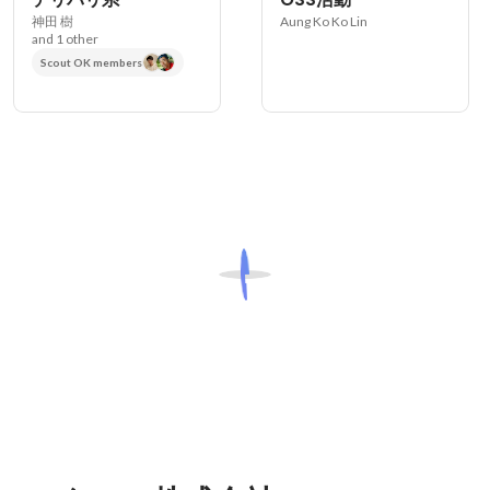
神田 樹
Aung Ko Ko Lin
and 1 other
Scout OK members