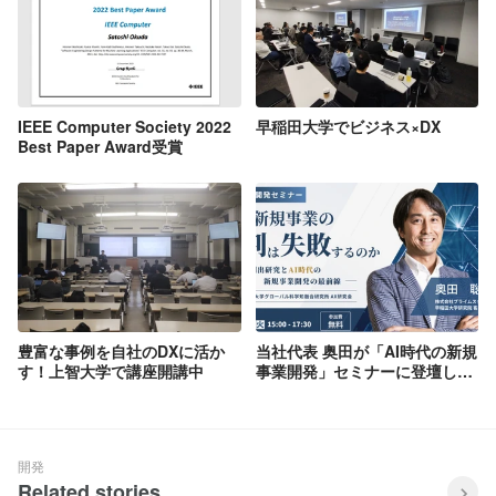
IEEE Computer Society 2022
早稲田大学でビジネス×DX
Best Paper Award受賞
豊富な事例を自社のDXに活か
当社代表 奥田が「AI時代の新規
す！上智大学で講座開講中
事業開発」セミナーに登壇しま
す
開発
Related stories