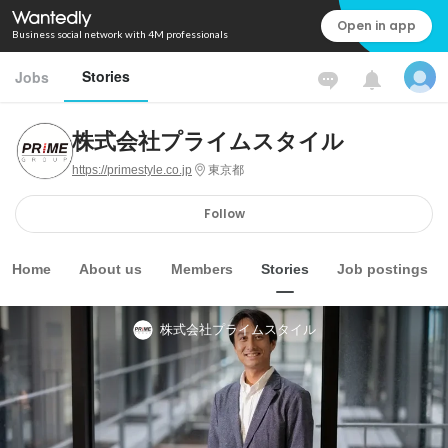
Open in app
Business social network with 4M professionals
Stories
Jobs
株式会社プライムスタイル
https://primestyle.co.jp
東京都
Follow
Home
About us
Members
Stories
Job postings
株式会社プライムスタイル