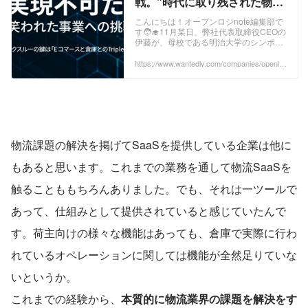
戦。"時代に取り残された物流
業界"にTechnologyで変革を
こんにちは！オープンロジnote編集部で
す🧑‍🎓11月某日、弊社代表取締役CEOの
挑むオープンロジ | オープンロ
伊藤が、母校である明治大学のシンポジ
ジの事業
ウムにて登壇致しました🎉 シンポジウム
のテーマは「流通を取り巻くプラットフ
https://www.wantedly.com/companies/openlo
gi/post_articles/466062
ォーム・ビジネスの現状と今後の方向
性」。 当日は CBcloud株式会社 の代表
取締役CEO 松本 ...
物流課題の解決を掲げてSaaSを提供している企業は他に
もあると思います。これまでの業務を通して物流SaaSを
触ることももちろんありました。でも、それは一ツールで
あって、仕組みとして提供されていると感じていたんで
す。荷主向けの様々な機能はあっても、倉庫で実際に行わ
れているオペレーションに関しては機能が全然足りていな
いというか。
これまでの経験から、
本質的に物流業界の課題を解決をす