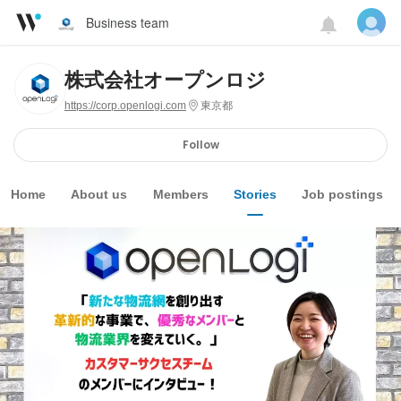
Business team
株式会社オープンロジ
https://corp.openlogi.com
東京都
Follow
Home
About us
Members
Stories
Job postings