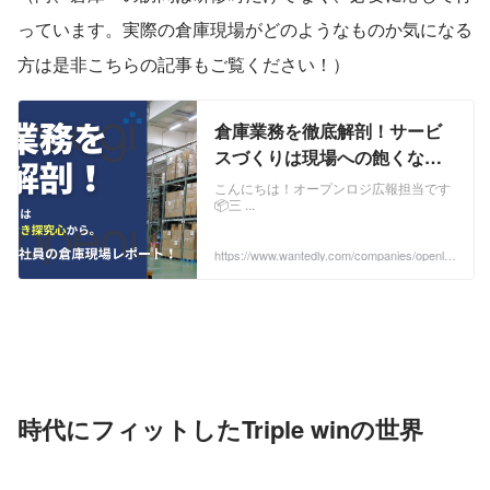
っています。実際の倉庫現場がどのようなものか気になる
方は是非こちらの記事もご覧ください！）
倉庫業務を徹底解剖！サービ
スづくりは現場への飽くなき
探究心から【オープンロジ社
こんにちは！オープンロジ広報担当です
📦三 ...
員の倉庫現場レポート】 | オー
プンロジの事業
https://www.wantedly.com/companies/openlo
gi/post_articles/498387
時代にフィットしたTriple winの世界