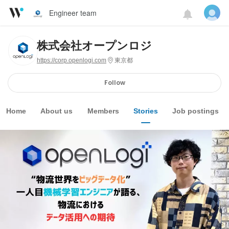
Engineer team
株式会社オープンロジ
https://corp.openlogi.com
東京都
Follow
Home
About us
Members
Stories
Job postings