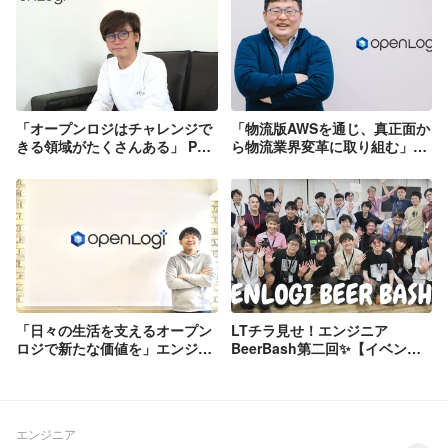
「オープンロジはチャレンジで
「物流版AWSを通じ、真正面か
きる領域がたくさんある」 PM
ら物流業界変革に取り組む」元
の仕事内容と必要なマインドと
メディアドゥのVPoEがオープ
は
ンロジで実現したい未来とは
「日々の生活を支えるオープン
LTチラ見せ！エンジニア
ロジで新たな価値を」エンジニ
BeerBash第二回✨【イベント
アが語るオープンロジの魅力
レポート】
エンジニア