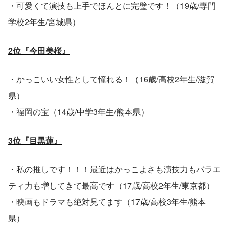
・可愛くて演技も上手でほんとに完璧です！（19歳/専門
学校2年生/宮城県）
2位『今田美桜』
・かっこいい女性として憧れる！（16歳/高校2年生/滋賀
県）
・福岡の宝（14歳/中学3年生/熊本県）
3位『目黒蓮』
・私の推しです！！！最近はかっこよさも演技力もバラエ
ティ力も増してきて最高です（17歳/高校2年生/東京都）
・映画もドラマも絶対見てます（17歳/高校3年生/熊本
県）