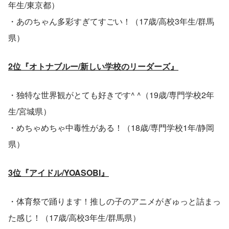
年生/東京都）
・あのちゃん多彩すぎてすごい！（17歳/高校3年生/群馬
県）
2位『オトナブルー/新しい学校のリーダーズ』
・独特な世界観がとても好きです^ ^（19歳/専門学校2年
生/宮城県）
・めちゃめちゃ中毒性がある！（18歳/専門学校1年/静岡
県）
3位『アイドル/YOASOBI』
・体育祭で踊ります！推しの子のアニメがぎゅっと詰まっ
た感じ！（17歳/高校3年生/群馬県）