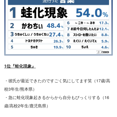
1位『蛙化現象』
・彼氏が最近できたのですごく気にしてます笑（17歳/高
校3年生/熊本県）
・急に蛙化現象起きるからから自分もびっくりする（16
歳/高校2年生/鹿児島県）