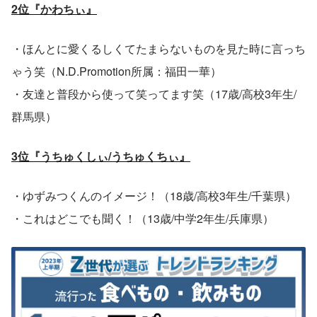
2位『かわちぃ』
・ほんとに愛くるしくてたまらないものを見た時に言っち
ゃう笑（N.D.Promotion所属：福田一華）
・友達と普段から使って笑ってます笑（17歳/高校3年生/
群馬県）
3位『うちゅくしぃ/うちゅくちぃ』
・ゆずみつくんのイメージ！（18歳/高校3年生/千葉県）
・これはどこでも聞く！（13歳/中学2年生/兵庫県）