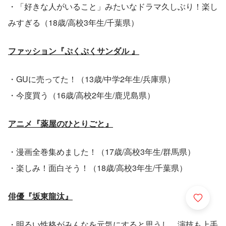
・「好きな人がいること」みたいなドラマ久しぶり！楽し
みすぎる（18歳/高校3年生/千葉県）
ファッション『ぷくぷくサンダル 』
・GUに売ってた！（13歳/中学2年生/兵庫県）
・今度買う（16歳/高校2年生/鹿児島県）
アニメ『薬屋のひとりごと』
・漫画全巻集めました！（17歳/高校3年生/群馬県）
・楽しみ！面白そう！（18歳/高校3年生/千葉県）
俳優『坂東龍汰』
・明るい性格がみんなを元気にすると思うし、演技も上手