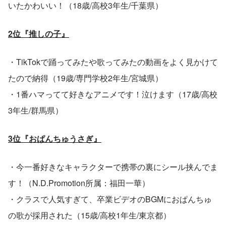
いたかわいい！（18歳/高校3年生/千葉県）
2位『推しの子』
・TikTokで踊ってみたや歌ってみたの動画をよく見かけて
たので納得（19歳/専門学校2年生/宮城県）
・1番ハマってて好きなアニメです！泣けます（17歳/高校
3年生/群馬県）
3位『おぱんちゅうさぎ』
・今一番好きなキャラクターで携帯の裏にシール挟んでま
す！（N.D.Promotion所属：福田一華）
・クラスで人気すぎて、卒業ビデオのBGMにおぱんちゅ
の歌が採用された（15歳/高校1年生/東京都）