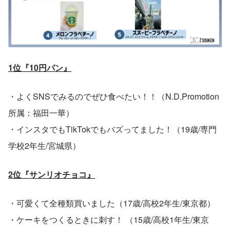
1位『10円パン』
・よくSNSでみるのでぜひ食べたい！！（N.D.Promotion
所属：福田一華）
・インスタでもTikTokでもバズってました！（19歳/専門
学校2年生/宮城県）
2位『サンリオチョコ』
・可愛くて全種類買いました（17歳/高校2年生/東京都）
・ケーキをつくるときに刺す！ （15歳/高校1年生/東京