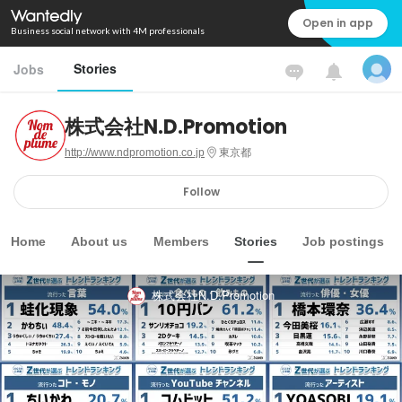
Open in app
Business social network with 4M professionals
Stories
Jobs
株式会社N.D.Promotion
http://www.ndpromotion.co.jp
東京都
Follow
Home
About us
Members
Stories
Job postings
株式会社N.D.Promotion