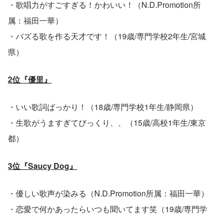
・歌唱力がすごすぎる！かわいい！（N.D.Promotion所
属：福田一華）
・バズる歌を作る天才です！（19歳/専門学校2年生/宮城
県）
2位『優里』
・いい歌詞ばっかり！（18歳/専門学校1年生/静岡県）
・生歌がうますぎてびっくり、、（15歳/高校1年生/東京
都）
3位『Saucy Dog』
・優しい歌声が染みる（N.D.Promotion所属：福田一華）
・恋愛で何かあったらいつも聞いてます笑（19歳/専門学