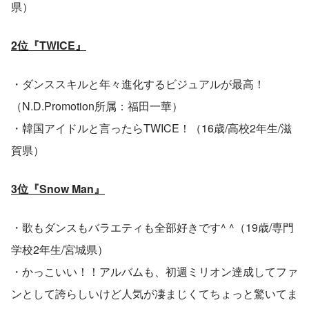
県）
2位『TWICE』
・ダンススキルと年々進化するビジュアルが最高！
（N.D.Promotion所属：福田一華）
・韓国アイドルと言ったらTWICE！（16歳/高校2年生/滋
賀県）
3位『Snow Man』
・歌もダンスもバラエティも全部好きです^ ^（19歳/専門
学校2年生/宮城県）
・かっこいい！！アルバムも、初週ミリオン達成してファ
ンとして誇らしいけど人気が凄まじくてちょっと驚いてま