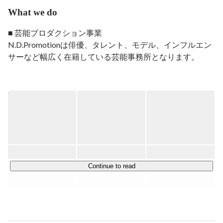
What we do
■ 芸能プロダクション事業

N.D.Promotionは俳優、タレント、モデル、インフルエン
サーなど幅広く在籍している芸能事務所となります。

所属タレントには若手女優としてドラマ・映画に引っ張り
だこ、ドラマ『ブラックシンデレラ』で主演を務めて以
降、「3年C組は不倫してます。」や「インフォーマ-闇を
生きる獣たち-」の主演や「ファイトソング」、映画「君
が落とした青空」「女子高生に殺されたい」など数々の話
題作に出演し、SNSの総フォロワー数は250万人を超え、
過去には好きなインフルエンサーランキングで2年連続で
1位(※)に輝く『莉子』をはじめ、

Continue to read
“ふーりー”の通称で親しまれ、あざとかわいいフレンチガ
ーリーな世界観が支持を集め女性を中心に人気急上昇中。
ファッションブランドの設立や 「KAWAII LAB.」の新アイ
ドルグループ「CUTIE STREET」のメンバーとしても活動