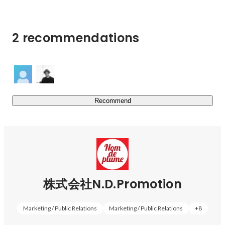
がスタートし今後も幅広い活躍が期待される『古澤里
紗』、

SNSでのメイク動画や一人飲み動画では自身のエピソード
2 recommendations
を交えたトークが人気のコンテンツとなっており、
YouTubeで1,500万PVを突破し話題となった、短編映画
「触れた、だけだった。（純猥談）」への出演やABEMA
のプロレス中継に加え、多数広告にも出演する『まつきり
な』などが所属しています。

Recommend
https://ndpromotion.co.jp/talent/
(※)マイナビティーンズの「好きな女性インフルエンサー
ランキング」（2020年,2021年）

株式会社N.D.Promotion
■ メディア運営

Z世代女子向けメディアNom de plume（ノンデプルーム）
を運営しており、Nom de plume公式SNSの総フォロワー
Marketing / Public Relations
Marketing / Public Relations
+
8
数は約50万フォロワーを誇っています。
