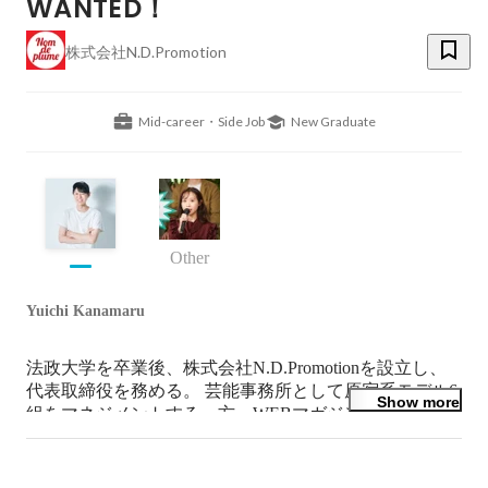
WANTED！
株式会社N.D.Promotion
Mid-career・Side Job
New Graduate
Other
Yuichi Kanamaru
法政大学を卒業後、株式会社N.D.Promotionを設立し、
代表取締役を務める。 芸能事務所として原宿系モデル6
Show more
組をマネジメントする一方、WEBマガジン
「Nomdeplume」に関わる事業運営・戦略全般に携わ
る。所属モデルには雑誌Zipperで専属を務めるmimmam
やTVタレントしても活躍中の紗蘭などがいる。