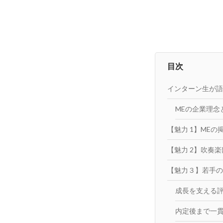
目次
インターン生が語
MEの企業理念
【魅力 1】ME
【魅力 2】吹奏
【魅力３】若手の
成長を支える
内定後まで一