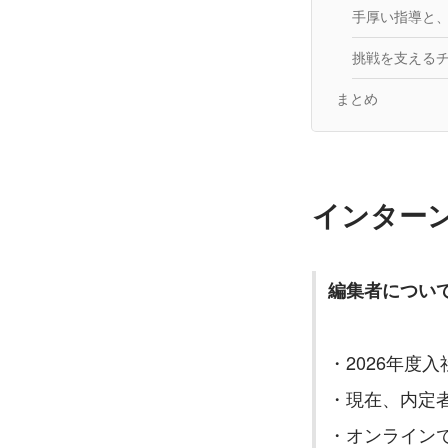
手厚い指導と
挑戦を支える
まとめ
インター
編集者につい
・2026年度
・現在、内定
・オンライン