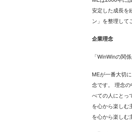
安定した成長を
ン」を整理して
企業理念
「WinWinの
MEが一番大切
念です。 理念の
べての人にとっ
を心から楽しむ
を心から楽しむ