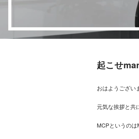
起こせma
おはようござい
元気な挨拶と共に
MCPというのはMa