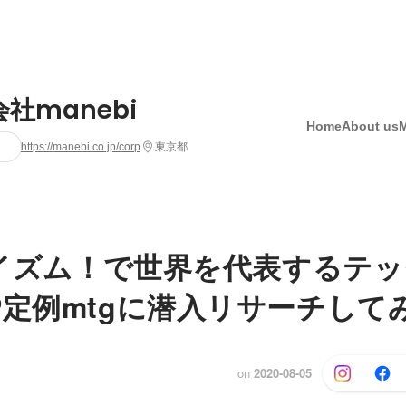
社manebi
Home
About us
https://manebi.co.jp/corp
東京都
biイズム！で世界を代表するテ
P定例mtgに潜入リサーチして
on
2020-08-05