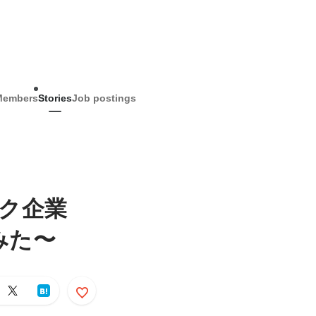
Members
Stories
Job postings
ック企業
みた〜