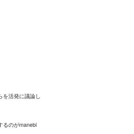
らを活発に議論し
のがmanebi