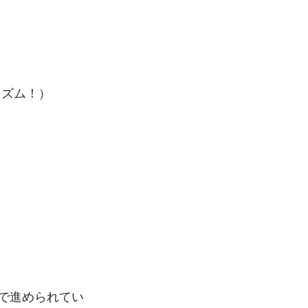
。
イズム！）
。
で進められてい