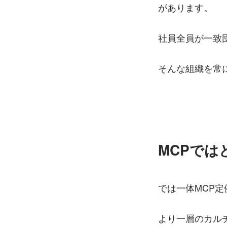
があります。
社員全員が一致
そんな組織を常に
MCPで
では一体MCP定
より一層のカル