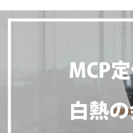
Takahiro Arai
株式会社manebi / Other