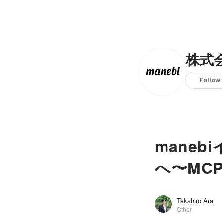
株式会
Follow
mane
へ〜MC
Takahiro Arai
Other