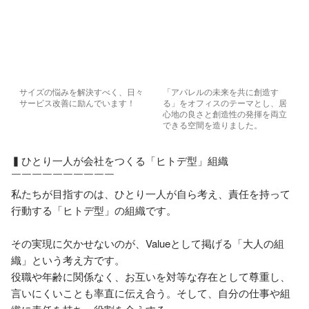
サイズの悩みを解決すべく、日々
「アパレルの未来を共に創造す
サービス改善に励んでいます！
る」をオフィスのテーマとし、居
心地の良さと創造性の発揮を両立
できる空間を造りました。
▍ひとり一人が会社をつくる「ヒトデ型」組織

￣￣￣￣￣￣￣￣￣￣

私たちが目指すのは、ひとり一人が自ら考え、責任を持って
行動する「ヒトデ型」の組織です。

その実現に欠かせないのが、Valueとして掲げる「大人の組
織」という考え方です。

役職や年齢に関係なく、お互いを対等な存在として尊重し、
言いにくいことも率直に伝え合う。そして、自分の仕事や組