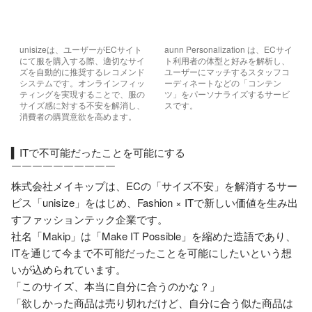
unisizeは、ユーザーがECサイト
aunn Personalization は、ECサイ
にて服を購入する際、適切なサイ
ト利用者の体型と好みを解析し、
ズを自動的に推奨するレコメンド
ユーザーにマッチするスタッフコ
システムです。オンラインフィッ
ーディネートなどの「コンテン
ティングを実現することで、服の
ツ」をパーソナライズするサービ
サイズ感に対する不安を解消し、
スです。
消費者の購買意欲を高めます。
▍ITで不可能だったことを可能にする

￣￣￣￣￣￣￣￣￣￣

株式会社メイキップは、ECの「サイズ不安」を解消するサー
ビス「unisize」をはじめ、Fashion × ITで新しい価値を生み出
すファッションテック企業です。

社名「Makip」は「Make IT Possible」を縮めた造語であり、
ITを通じて今まで不可能だったことを可能にしたいという想
いが込められています。

「このサイズ、本当に自分に合うのかな？」

「欲しかった商品は売り切れだけど、自分に合う似た商品は