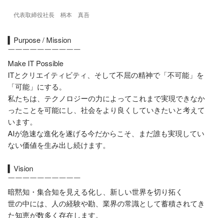
代表取締役社長　柄本　真吾
▍Purpose / Mission

￣￣￣￣￣￣￣￣￣￣

Make IT Possible

ITとクリエイティビティ、そして不屈の精神で「不可能」を
「可能」にする。

私たちは、テクノロジーの力によってこれまで実現できなか
ったことを可能にし、社会をより良くしていきたいと考えて
います。

AIが急速な進化を遂げる今だからこそ、まだ誰も実現してい
ない価値を生み出し続けます。

▍Vision

￣￣￣￣￣￣￣￣￣￣

暗黙知・集合知を見える化し、新しい世界を切り拓く

世の中には、人の経験や勘、業界の常識として蓄積されてき
た知恵が数多く存在します。
