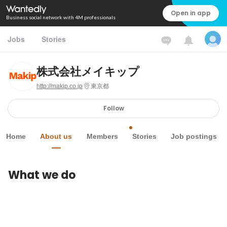
Open in app
Business social network with 4M professionals
Jobs
Stories
株式会社メイキップ
http://makip.co.jp
東京都
Follow
Home
About us
Members
Stories
Job postings
What we do