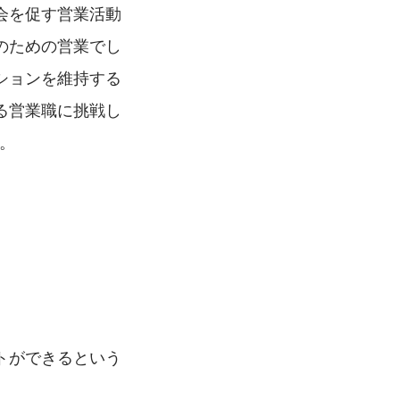
会を促す営業活動
のための営業でし
ションを維持する
る営業職に挑戦し
。
トができるという