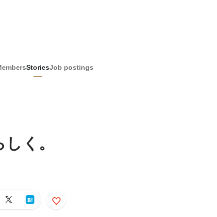
Members
Stories
Job postings
らしく。