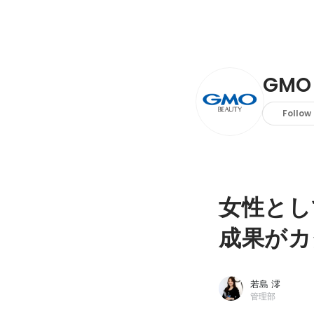
GM
Follow
女性とし
成果がカ
若島 澪
管理部