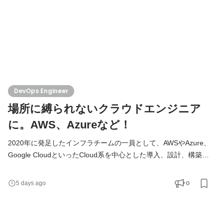
DevOps Engineer
場所に縛られないクラウドエンジニア
に。AWS、Azureなど！
2020年に発足したインフラチームの一員として、AWSやAzure、
Google CloudといったCloud系を中心とした導入、設計、構築と
いったテクニカル面をご担当いただきます。 ※ 東京、もしくは大
阪で勤務できる方 ■ プロジェクト事例 ◎ クラウド導入支援（イン
0
5 days ago
フラ領域） AWSを中心としたクラウド導入支援。 設計、構築、運
用保守、障害対応までを担い、保育施設向けや流通管理システム
など、多様なニーズに応えるクラウドソリューションを提供して