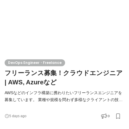
ート・常駐などから柔軟に選択でき、ご希望やスキルに
DevOps Engineer・Freelance
フリーランス募集！クラウドエンジニア
| AWS, Azureなど
AWSなどのインフラ構築に携わりたいフリーランスエンジニアを
募集しています。 業種や規模を問わず多様なクライアントの技術
課題に取り組んでおり、当社社員も複数のプロジェクトに参画中
です。フリーランスの方でも安心して取り組める環境を整えてい
0
5 days ago
ます。 プロジェクトはトレンド技術を積極的に取り入れた開発が
中心です。 働き方はリモート併用・フルリモート・常駐などから