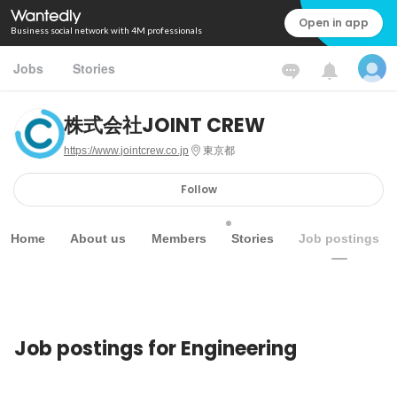
Open in app
Business social network with 4M professionals
Jobs
Stories
株式会社JOINT CREW
https://www.jointcrew.co.jp
東京都
Follow
Home
About us
Members
Stories
Job postings
Job postings for Engineering