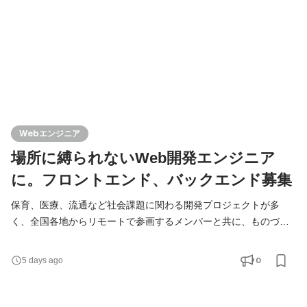
い
Webエンジニア
場所に縛られないWeb開発エンジニア
に。フロントエンド、バックエンド募集
保育、医療、流通など社会課題に関わる開発プロジェクトが多
く、全国各地からリモートで参画するメンバーと共に、ものづく
りに取り組んでいます。 ■ プロジェクト事例 ◎ 幼保施設向けICT
パッケージリニューアル 幼稚園・保育園向けICTパッケージの大
0
5 days ago
規模リニューアルプロジェクト。 立ち上げ初期から東西混成チー
ムによるリモート開発体制で進行し、効率的な開発を実現してい
ます。 対象範囲：サーバーサイド、フロントエンド、ネイ