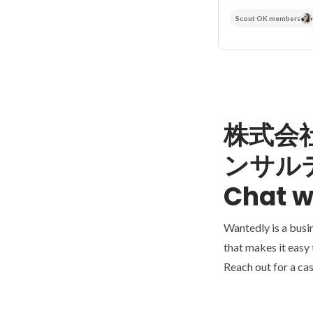
Scout OK members
株式会
ンサル
Chat w
Wantedly is a busi
that makes it easy
Reach out for a cas