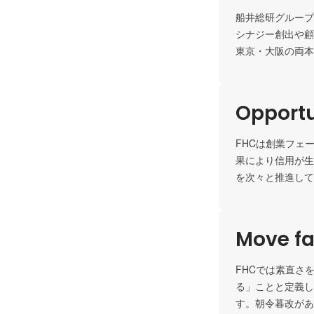
船井総研グループ
シナジー創出や顧
東京・大阪の両本
Opportu
FHCは創業フェ
果により信用が生
を次々と推進して
Move fa
FHCでは素直さ
る」ことと定義し
す。朝令暮改があ