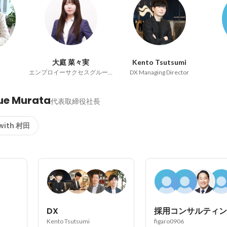
大庭 菜々実
Kento Tsutsumi
エンプロイーサクセスグループ マネージャー
DX Managing Director
ue Murata
代表取締役社長
 with 村田
DX
Kento Tsutsumi
figaro0906