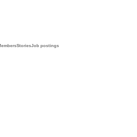
Members
Stories
Job postings