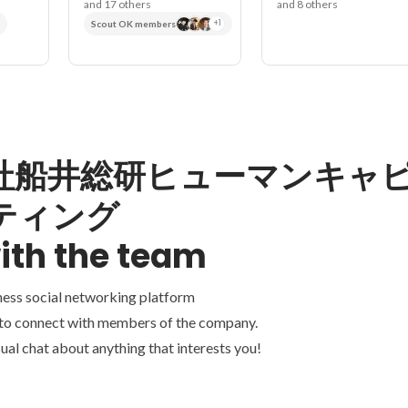
and 17 others
and 8 others
Scout OK members
+1
社船井総研ヒューマンキャ
ティング
ith the team
ness social networking platform
 to connect with members of the company.
ual chat about anything that interests you!