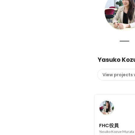
Yasuko Koz
View projects
FHC役員
Yasuko Kozue Murata