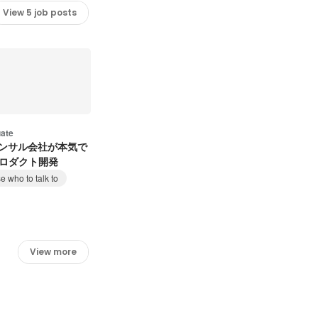
View 5 job posts
ate
コンサル会社が本気で
プロダクト開発
 who to talk to
View more