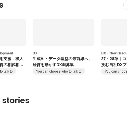
s
elopment
DX
DX・New Gradu
用支援 求人
生成AI・データ基盤の最前線へ。
27・28卒｜
営の相談相手
経営を動かすDX職募集
挑む自社DX
o talk to
You can choose who to talk to
You can choose
 stories