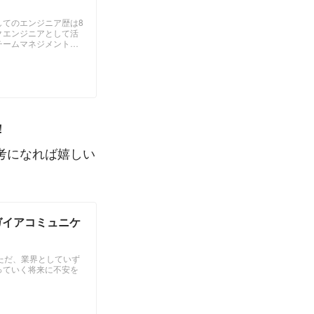
してのエンジニア歴は8
クエンジニアとして活
チームマネジメントの
でいます。 ↓ ...
！
考になれば嬉しい
ガイアコミュニケ
ただ、業界としていず
っていく将来に不安を