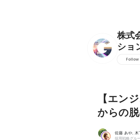
株式
ショ
Follow
【エンジ
からの脱
佐藤 あや, 