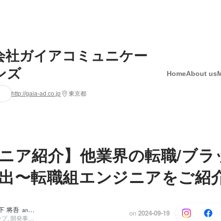
会社ガイアコミュニケー
ンズ
Home
About us
http://gaia-ad.co.jp
東京都
ニア紹介】他業界の転職/ブラ
出〜転職組エンジニアをご紹
木下 将吾
and 1 others
on
2024-09-19
採用戦略グループ, 開発事業部 テストエンジニア