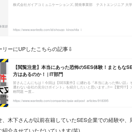
株式会社ガイアコミュニケーションズ, 開発事業部 テストエンジニア 大学時代
https://www.wantedly.com/id/shougo_kinoshita_i
ーリーにUPしたこちらの記事⇩
【閲覧注意】本当にあった恐怖のSES体験！まともなS
方はあるのか！ | IT部門
皆さんこんにちは！今回は【SES案件】に纏わる『本当にあった怖い話』
遭わない会社の見分けポイント』を紹介したいと思います...!!ー【驚愕!?
称問題 ー度...
https://www.wantedly.com/companies/gaia-ad/post_articles/918395
せ、木下さんが以前在籍していたSES企業での経験や、
紹介させていただいています(笑)