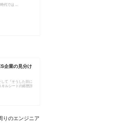
では ...
ES企業の見分け
そして『そうした目に
】スキルシートの経歴詐
周りのエンジニア