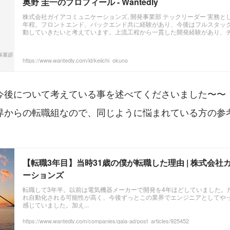
奥野 圭一のプロフィール - Wantedly
株式会社ガイアコミュニケーションズ, 開発事業部 テックリーダー 実務と
年程。フロントエンド、バックエンド共に経験があり、今後はフルスタッ
動していきたいと考えています。上流工程から一貫した開発経験があり、
経験もありますが、自身の更なる開発能力向上の為に、手を動かせる環境を望ん
https://www.wantedly.com/id/keiichi_okuno
今後について考えている事を述べてくださいました〜〜
界からの転職組なので、同じように悩まれている方の参
【転職3年目】当時31歳の僕が転職した理由 | 株式会社
ーションズ
転職して3年半。以前は電気機器メーカーで開発を4年ほどしていました。
れ自動化される可能性が高く、今後ずっとこの業界でエンジニアとしてや
感じていました。加え...
https://www.wantedly.com/companies/gaia-ad/post_articles/925452