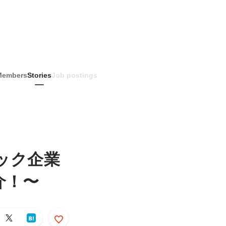
Members
Stories
Job postings
ック企業
介！〜