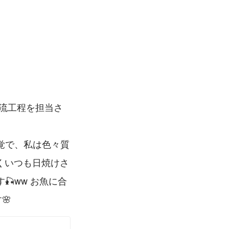
覚で、私は色々質
くいつも日焼けさ
ww お魚に合
🌸