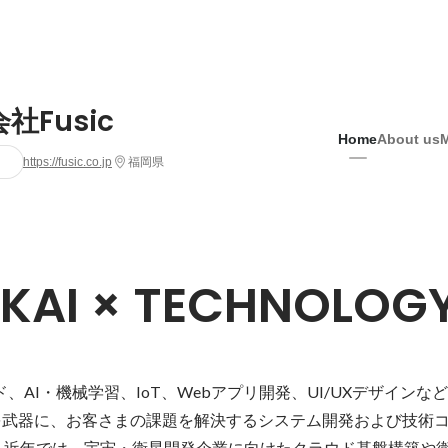
社Fusic
Home
About us
https://fusic.co.jp
福岡県
KAI × TECHNOLOG
ウド、AI・機械学習、IoT、Webアプリ開発、UI/UXデザイン
"を武器に、お客さまの課題を解決するシステム開発および技術
。近年では、宇宙・衛星開発企業に向けたクラウド基盤構築や