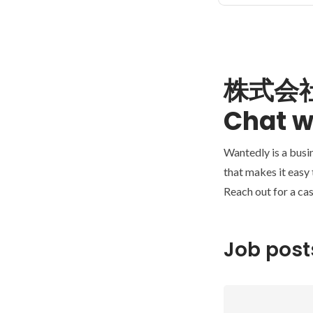
株式会社
Chat w
Wantedly is a busi
that makes it easy
Reach out for a cas
Job post