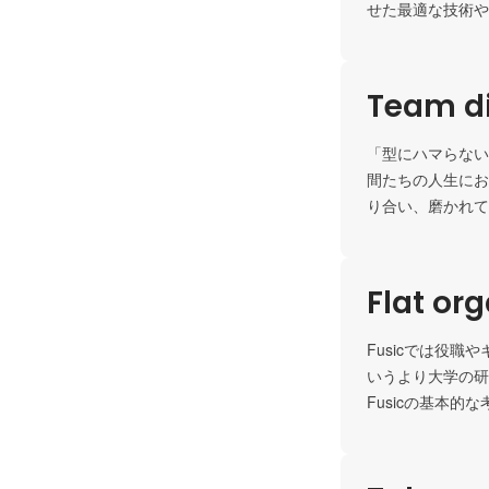
せた最適な技術や
Team di
「型にハマらない
間たちの人生にお
り合い、磨かれて
Flat or
Fusicでは役
いうより大学の研
Fusicの基本的