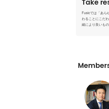
Take res
Fusicでは「
わることにこだわ
緒により良いもの
Member