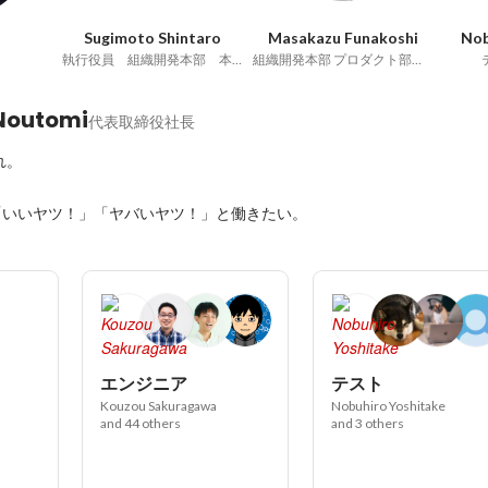
Sugimoto Shintaro
Masakazu Funakoshi
Nob
執行役員 組織開発本部 本部長
組織開発本部 プロダクト部門 部門長
Noutomi
代表取締役社長
。

「いいヤツ！」「ヤバいヤツ！」と働きたい。
エンジニア
テスト
Kouzou Sakuragawa
Nobuhiro Yoshitake
and 44 others
and 3 others