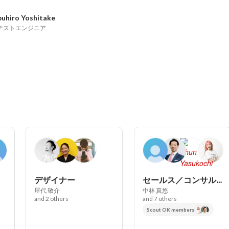
uhiro Yoshitake
テストエンジニア
デザイナー
セールス／コンサルタント
屋代 敬介
中林 真悠
and 2 others
and 7 others
Scout OK members