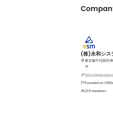
LT開催します。1月2
Company
す。
Pinned
(株)永和シ
東京都千代田区神
7F
http://www.esm.c
Founded on 1980
219 members