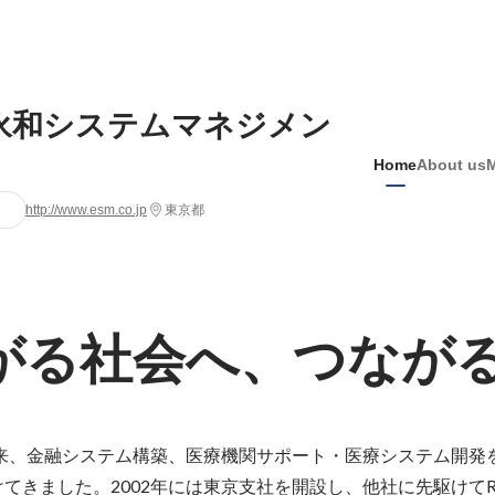
)永和システムマネジメン
Home
About us
http://www.esm.co.jp
東京都
がる社会へ、つなが
以来、金融システム構築、医療機関サポート・医療システム開発
てきました。2002年には東京支社を開設し、他社に先駆けてR