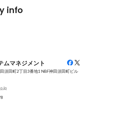
4日(水)の夜で
アジャイル事業部メンバーで合宿に
リモート勤務を
 info
行って、モブプログラミングを体験
ました
しました。
Pinned
Pinned
ステムマネジメント
田須田町2丁目3番地1
NBF神田須田町ビル
o.jp
/8