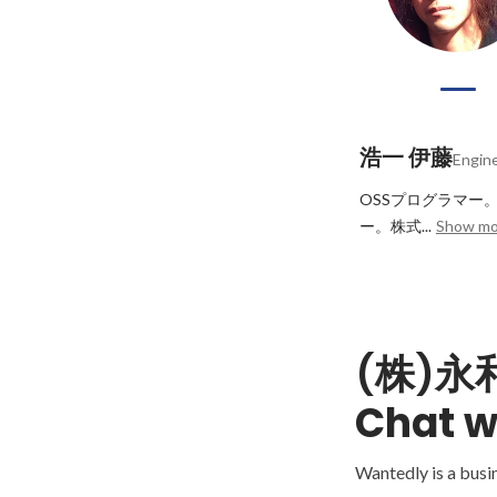
浩一 伊藤
Engin
OSSプログラマー。Rub
ー。株式...
Show mo
(株)
Chat w
Wantedly is a busi