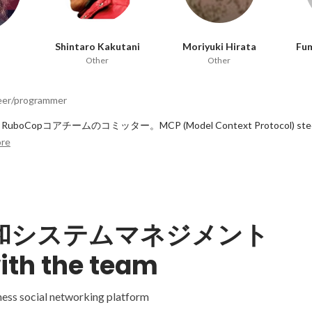
Shintaro Kakutani
Moriyuki Hirata
Fum
Other
Other
eer/programmer
oCopコアチームのコミッター。MCP (Model Context Protocol) stee
re
永和システムマネジメント
ith the team
ness social networking platform