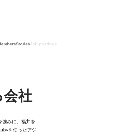
Members
Stories
Job postings
る会社
を強みに、福井を
ubyを使ったアジ