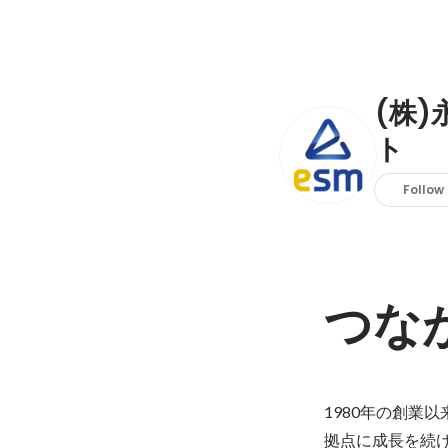
(株
ト
Follow
つな
1980年の創業
拠点に成長を続け