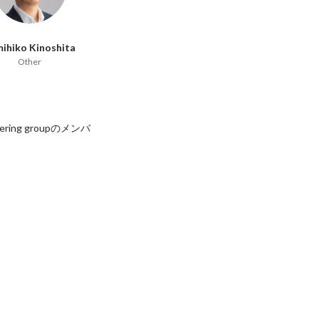
ihiko Kinoshita
Other
ring groupのメンバ