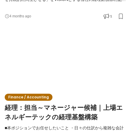
となり、上場企業における一連の財務業務を幅広くお任せしま
す。 ◆具体的な仕事内容 ・資金繰り実績及び計画の作成 ・金融機
1
4 months ago
関との折衝・関係構築 ・投資判断に関する財務分析 ・有価証券や
現預金の管理・運用 ・財務戦略の立案 【必須スキル】 ・資金繰
り管理 ・金融機関との対応業務 ・財務戦略や資本政策
Finance / Accounting
経理：担当～マネージャー候補｜上場エ
ネルギーテックの経理基盤構築
■本ポジションでお任せしたいこと ・日々の仕訳から複雑な会計