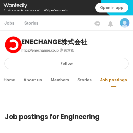
Open in app
Business social network with 4M professionals
Jobs
Stories
ENECHANGE株式会社
https://enechange.co.jp
東京都
Follow
Home
About us
Members
Stories
Job postings
Job postings for Engineering