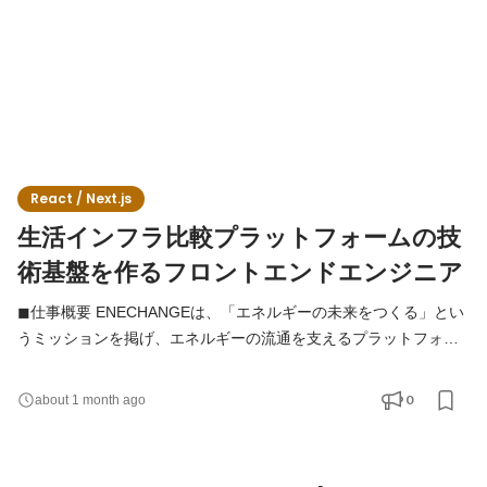
React / Next.js
生活インフラ比較プラットフォームの技
術基盤を作るフロントエンドエンジニア
◼︎仕事概要 ENECHANGEは、「エネルギーの未来をつくる」とい
うミッションを掲げ、エネルギーの流通を支えるプラットフォー
ムを目指すエネルギーテック企業です。 本ポジションで携わって
いただくのは、国内最大級の電気・ガス比較サイト「エネチェン
0
about 1 month ago
ジ」を中心に、生活インフラ全般へと急速に拡大する比較プラッ
トフォームの開発です。 AIを積極活用しながら少数精鋭で大きな
価値を生み出す開発スタイルを一緒に追求していただける