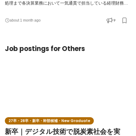
処理まで各決算業務において一気通貫で担当している経理財務部
に所属していただき、実際に決算業務を行いつつもそのプロセス
の中でチェック体制の構築をリードする。 ・営業・システム開発
9
about 1 month ago
をはじめとする事業部門との連携・整理など、部門横断での仕組
みづくり 【想定される業務内容】 ・月次・四半期・年次決算 ・
決算業務における進捗管理およびレビュー体制の構築
Job postings for Others
27卒・28卒・新卒・幹部候補・New Graduate
新卒｜デジタル技術で脱炭素社会を実