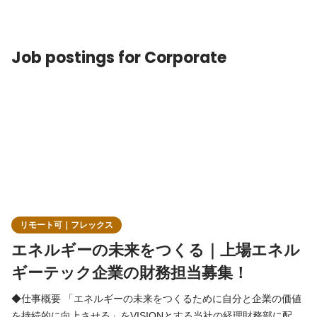
が、まだまだ「常識」と言えるほどの規模には至っておらず、特
にWEB・オンライン領域は伸びしろが大きいと考えています。 エ
ネチェンジでは、馴染みの薄いエネルギーについてユーザーにわ
Job postings for Corporate
かりやす
リモート可｜フレックス
エネルギーの未来をつくる｜上場エネル
ギーテック企業の財務担当募集！
◆仕事概要 「エネルギーの未来をつくるために自分と企業の価値
を持続的に向上させる」をVISIONとする当社の経理財務部に配属