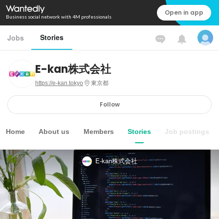
Open in app
Business social network with 4M professionals
Stories
Jobs
E-kan株式会社
https://e-kan.tokyo
東京都
Follow
Home
About us
Members
Stories
Job postings
E-kan株式会社