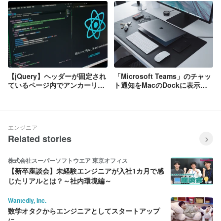
【jQuery】ヘッダーが固定され
「Microsoft Teams」のチャッ
ているページ内でアンカーリン
ト通知をMacのDockに表示す
クがずれないようにする
る方法
エンジニア
Related stories
株式会社スーパーソフトウエア 東京オフィス
【新卒座談会】未経験エンジニアが入社1カ月で感
じたリアルとは？～社内環境編～
Wantedly, Inc.
数学オタクからエンジニアとしてスタートアップ
に