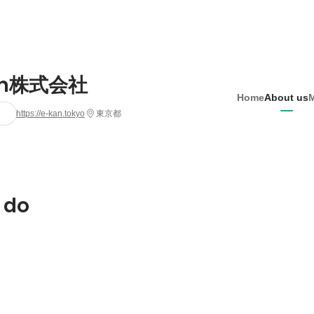
an株式会社
Home
About us
https://e-kan.tokyo
東京都
 do