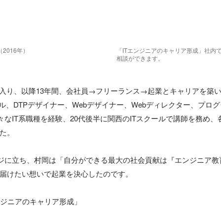
2016年）
「ITエンジニアのキャリア形成」社内
相談ができます。
界に入り、以降13年間、会社員→フリーランス→起業とキャリアを築
、DTPデザイナー、Webデザイナー、Webディレクター、プログラマー（
tc）と様々なIT系職種を経験、20代後半に関西のITスクールで講師を務
た。

ージに立ち、村岡は「自分ができる最大の社会貢献は『エンジニア教
届けたい想いで起業を決心したのです。

ンジニアのキャリア形成」
