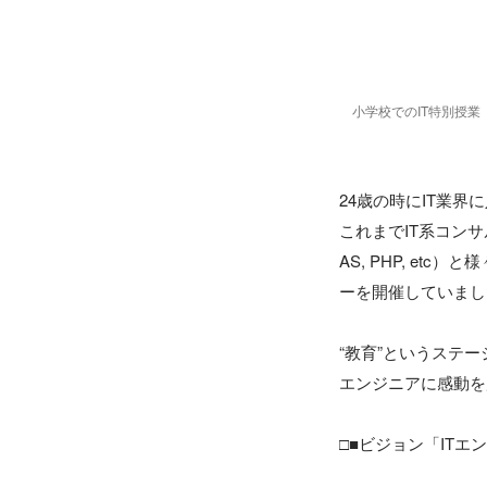
小学校でのIT特別授業（
24歳の時にIT業
これまでIT系コンサル
AS, PHP, e
ーを開催していまし
“教育”というステ
エンジニアに感動を
□■ビジョン「ITエ