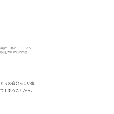
半期に一度のミーティン
現在はWEBでの評価）
ひとりの自分らしい生
アでもあることから、