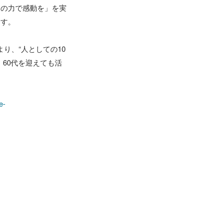
アの力で感動を」を実
す。

より、“人としての10
60代を迎えても活
e-