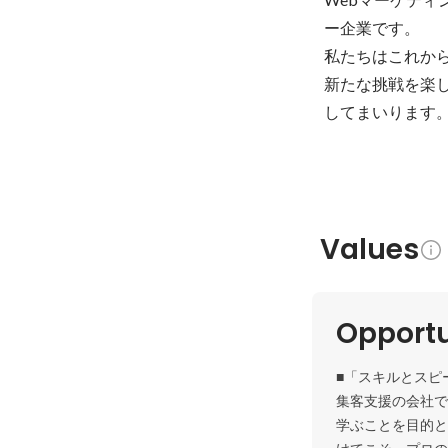
ー企業です。

私たちはこれか
新たな挑戦を楽
してまいります
Values
Opportu
■「スキルとスピ
集客支援の会社で
学ぶことを目的と