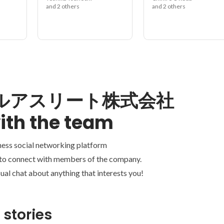
and 2 others
and 2 others
ルアスリート株式会社
ith the team
ness social networking platform
 to connect with members of the company.
ual chat about anything that interests you!
 stories