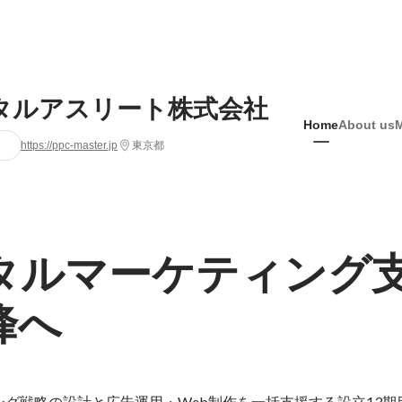
タルアスリート株式会社
Home
About us
https://ppc-master.jp
東京都
タルマーケティング
峰へ
ング戦略の設計と広告運用・Web制作を一括支援する設立13