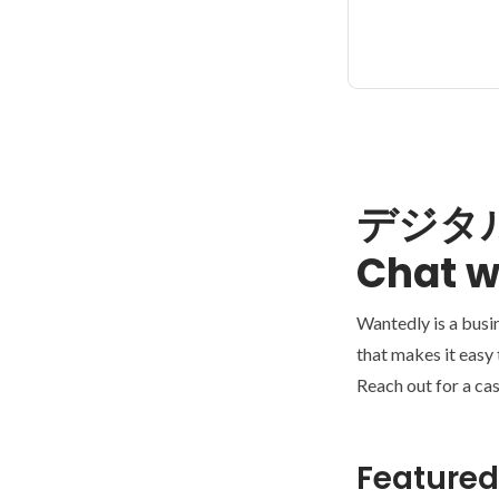
デジタ
Chat w
Wantedly is a busi
that makes it easy
Reach out for a cas
Featured