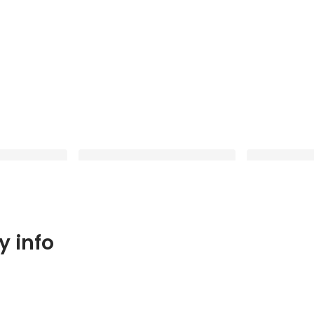
くれて本当にあ
Googleに認められたマーケターが
【入社4ヶ月で
 info
社に転職して、
立ち上げた、Webマーケ【オタ
のMVPが誕生
ク】の集い
別公開
Pinned
Pinned