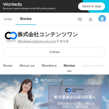
Open in app
Business social network with 4M professionals
Stories
Jobs
株式会社コンテンツワン
http://www.contents-one.co.jp
東京都
Follow
Home
About us
Members
Stories
Job postings
株式会社コンテンツワン