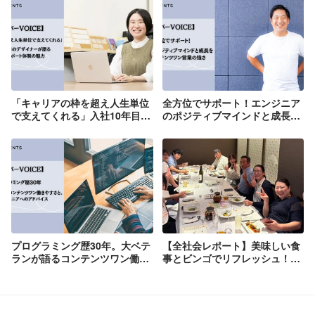
「キャリアの枠を超え人生単位
全方位でサポート！エンジニア
で支えてくれる」入社10年目の
のポジティブマインドと成長を
デザイナーが語る真摯なサポー
支える、コンテンツワン営業の
ト体制の魅力
強さ
プログラミング歴30年。大ベテ
【全社会レポート】美味しい食
ランが語るコンテンツワン働き
事とビンゴでリフレッシュ！チ
やすさと、若手エンジニアへの
ームの結束、再確認
アドバイス