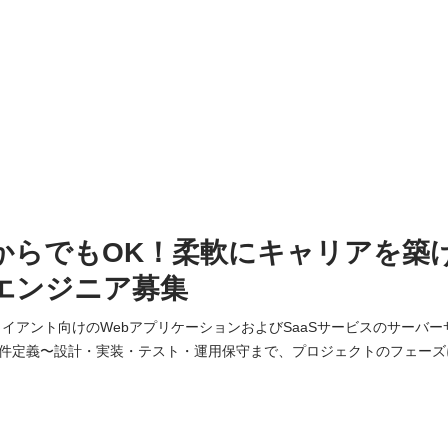
からでもOK！柔軟にキャリアを築
エンジニア募集
ライアント向けのWebアプリケーションおよびSaaSサービスのサーバ
件定義〜設計・実装・テスト・運用保守まで、プロジェクトのフェーズ
用いたWeb APIやバッチ処理の開発・保守 ・
データベース設計・運用 ・クラウド（主にAWS）を活用したサーバーイン
in