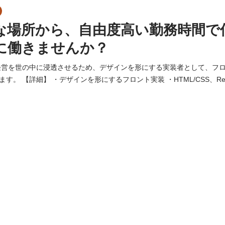
な場所から、自由度高い勤務時間で
に働きませんか？
経営を世の中に浸透させるため、デザインを形にする実装者として、フ
SS、Reactなどのフレーム
ーディングではなく、エンジニアリングにも近い役割です。
△▶︎▽◀︎△▶︎▽◀︎△▶︎▽◀︎△▶︎▽◀︎△▶︎▽◀︎ 【必須経験】 コーダー または フロントエンジニ