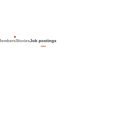
Members
Stories
Job postings