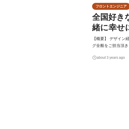
フロントエンジニア
全国好き
緒に幸せ
【概要】 デザイン
グ全般をご担当頂きます。 【詳細】 ・デザインを形にするフロント実装 ・HTML/C
ワーク、その他フロント側のAPI実装など 単なるコ
about 3 years ago