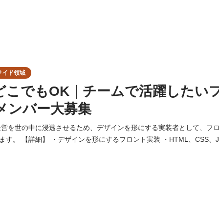
サイド領域
どこでもOK｜チームで活躍したい
メンバー大募集
経営を世の中に浸透させるため、デザインを形にする実装者として、フ
CSS、JavaScript、
ess）を用いたサイト制作（新規構築や保守運用） 単なるコーディングで
グにも近い役割です。 △▶︎▽◀︎△▶︎▽◀︎△▶︎▽◀︎△▶︎▽◀︎△▶︎▽◀︎ 【必須経験】 コーダー