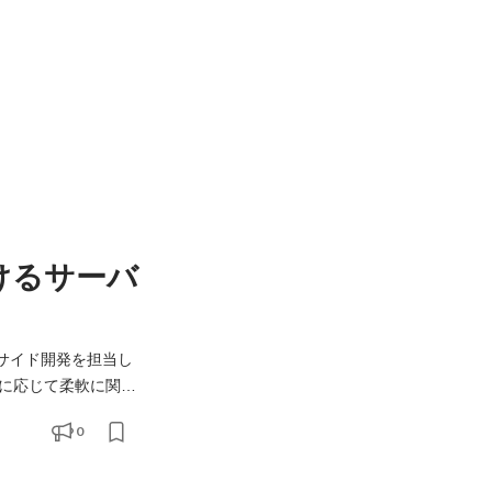
けるサーバ
ーサイド開発を担当し
に応じて柔軟に関わ
0
フラの構築・運用 ・