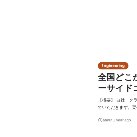
Engineering
全国どこ
ーサイド
【概要】 自社・ク
ていただきます。要
っていただけるポジションです。 【詳細】 ・PHP（Laravel）を
about 1 year ago
MySQLを用いた
RPAやノーコード（k