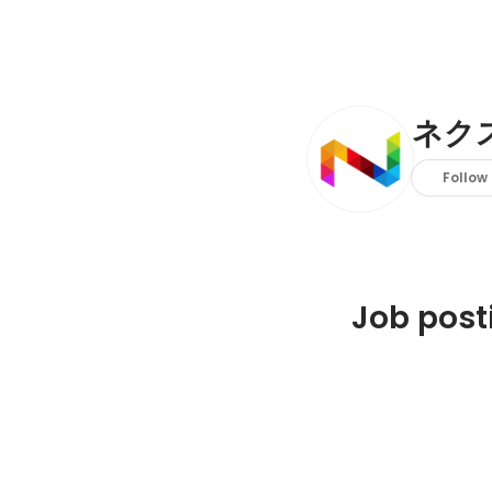
ネク
Follow
Job post