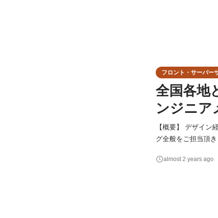
フロント・サーバー
全国各地
ンジニア
【概要】 デザイン
グ全般をご担当頂きます。 【詳細】 ・デザインを形にするフロント実装 ・HTML、
PHP（WordPr
almost 2 years ago