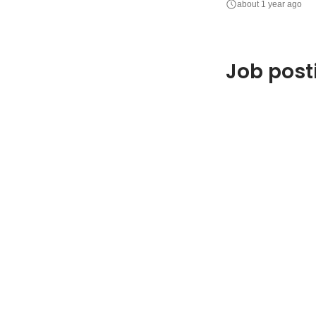
about 1 year ago
・他職種との連携、
施策立案や実行 単
Job posti