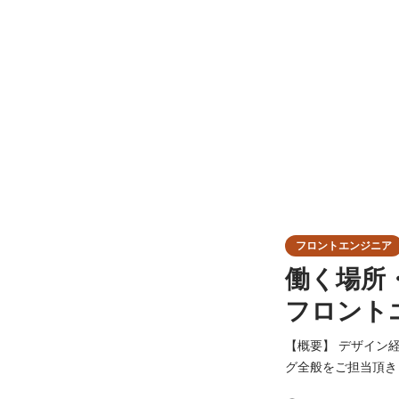
フロントエンジニア
働く場所
フロント
【概要】 デザイン
グ全般をご担当頂きます。 【詳細】 ・デザインを形にするフロント実装 ・HTML、
PHP（WordPr