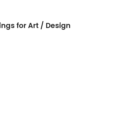
プロジェクトを推進するための施策立案や実行 ・メンバーの育成、組
ngs for Art / Design