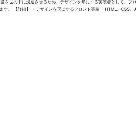
経営を世の中に浸透させるため、デザインを形にする実装者として、フ
CSS、JavaScript、
ess）を用いたサイト制作（新規構築や保守運用） ・サイト制作やウェブ
プロジェクトを推進するための施策立案や実行 ・メンバーの育成、組