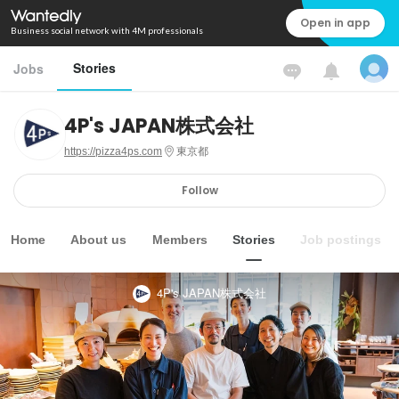
Open in app
Business social network with 4M professionals
Stories
Jobs
4P's JAPAN株式会社
https://pizza4ps.com
東京都
Follow
Home
About us
Members
Stories
Job postings
4P's JAPAN株式会社