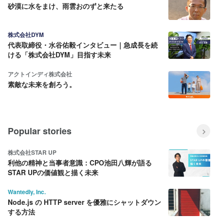
砂漠に水をまけ、雨雲おのずと来たる
株式会社DYM
代表取締役・水谷佑毅インタビュー｜急成長を続
ける「株式会社DYM」目指す未来
アクトインディ株式会社
素敵な未来を創ろう。
Popular stories
株式会社STAR UP
利他の精神と当事者意識：CPO池田八輝が語る
STAR UPの価値観と描く未来
Wantedly, Inc.
Node.js の HTTP server を優雅にシャットダウン
する方法