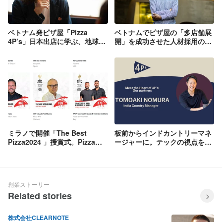
ベトナム発ピザ屋「Pizza
ベトナムでピザ屋の「多店舗展
4P’s」日本出店に学ぶ、地球と
開」を成功させた人材採用のポ
のつながりを取り戻すヒント
イント
ミラノで開催「The Best
板前からインドカントリーマネ
Pizza2024 」授賞式。Pizza
ージャーに。テックの視点を武
4P'sのピザ職人 吉川貴朗が世界
器に300％成長に挑む
トップ100に！
創業ストーリー
Related stories
株式会社CLEARNOTE