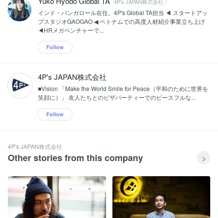
Yuko Hyodo Global TA
4P's JAPAN株式会社 /
インド・バンガロール在住。4P's Global TA担当 ◀ スタートアッ
プスタジオGAOGAO ◀ ベトナムでの高度人材紹介事業立ち上げ
◀HRメガベンチャーで...
Follow
4P's JAPAN株式会社
■Vision 「Make the World Smile for Peace（平和のために世界を
笑顔に）」 友人たちとのピザパーティーでのピースフルな...
Follow
4P's JAPAN株式会社
Other stories from this company