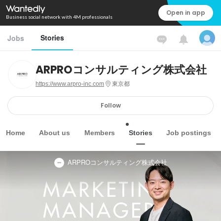
Open in app
Business social network with 4M professionals
Stories
Jobs
ARPROコンサルティング株式会社
https://www.arpro-inc.com
東京都
Follow
Home
About us
Members
Stories
Job postings
ARPROコンサルティング株式会社