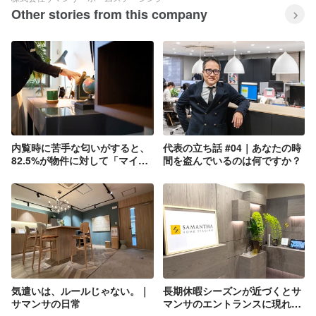
Other stories from this company
内覧時に苦手な匂いがすると、
代表の立ち話 #04｜あなたの時
82.5%が物件に対して「マイナ
間を盗んでいるのは何ですか？
スの印象」だと？住空間と香り
の関係性に関するアンケート調
査の結果発表！
気遣いは、ルールじゃない。｜
長期休暇シーズンが近づくとサ
サマンサの日常
マンサのエントランスに現れる
アレ。｜サマンサの日常