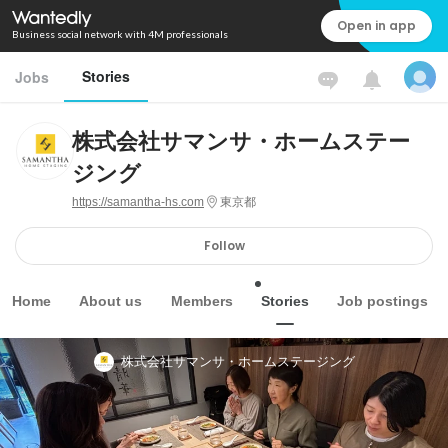
Open in app
Business social network with 4M professionals
Stories
Jobs
株式会社サマンサ・ホームステー
ジング
https://samantha-hs.com
東京都
Follow
Home
About us
Members
Stories
Job postings
株式会社サマンサ・ホームステージング