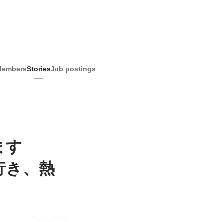
Members
Stories
Job postings
ます
行き、熱