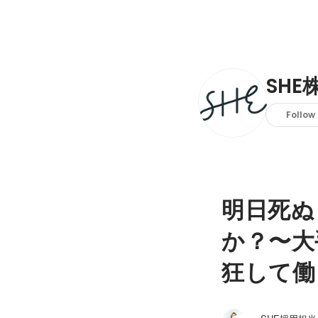
SHE
Follow
明日死ぬ
か？〜大
狂して働