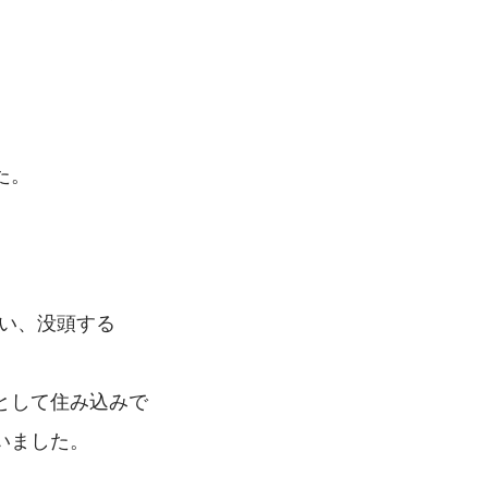
。
た。
らい、没頭する
として住み込みで
いました。