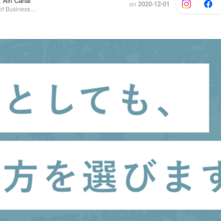
iri Canai
on
2020-12-01
執行役員 VP of Business Development