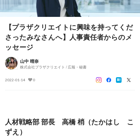
【プラザクリエイトに興味を持ってくだ
さったみなさんへ】人事責任者からのメ
ッセージ
山中 晴奈
株式会社プラザクリエイト / 広報・秘書
2022-01-14
0
人材戦略部 部長　高橋 梢（たかはし　こ
ずえ）