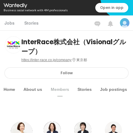
Open in app
Business social network with 4M professionals
Jobs
Stories
InterRace株式会社（Visionalグル
ープ）
https://inter-race.co.jp/company
東京都
Follow
Home
About us
Members
Stories
Job postings