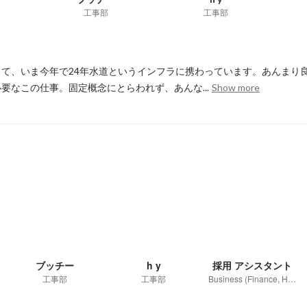
工事部
工事部
て、いま今年で24年水道というインフラに携わっています。あんまり
要なこの仕事。固定概念にとらわれず、あんな...
Show more
ブッチー
h y
採用 アシスタント
工事部
工事部
Business (Finance, HR etc.)