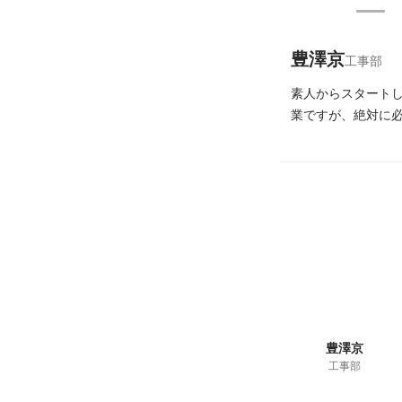
豊澤京
工事部
素人からスタートし
業ですが、絶対に必
豊澤京
工事部