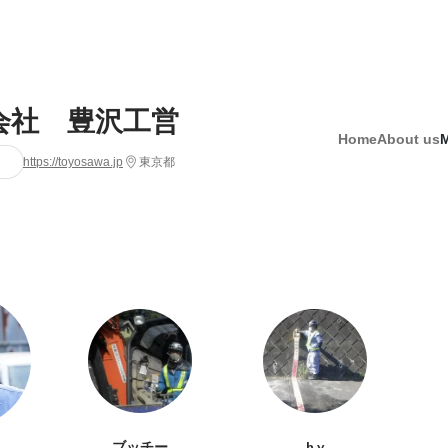
会社 豊沢工営
Home
About us
https://toyosawa.jp
東京都
ブッチー
h y