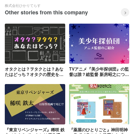
株式会社ひかりてらす
Other stories from this company
オタクとは？ヲタクとは？あな
TVアニメ『美少年探偵団』の監
たはどっち？オタクの歴史を徹
督は誰？総監督 新房昭之につい
底解説！！
て調べてみた！
『東京リベンジャーズ』稀咲 鉄
『薬屋のひとりごと』神田明神