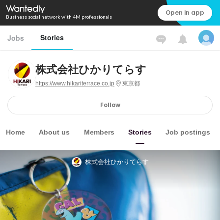
Open in app
Business social network with 4M professionals
Stories
Jobs
株式会社ひかりてらす
https://www.hikariterrace.co.jp
東京都
Follow
Home
About us
Members
Stories
Job postings
株式会社ひかりてらす