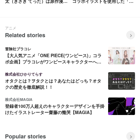
太（きさき てった）は原作漫画
コラボイラストを使用した「御
で死亡⁉ タイムリープしている
朱印帳」販売決定！
のか、正体は？ 実写映画でも活
躍！ タケミチとヒナにこだわる
理由も徹底考察
アニメ
Related stories
冒険社プラコレ
【大人気アニメ「ONE PIECE(ワンピース)」コラ
ボ企画】プラコレがワンピースキャラクターへ提
案したドレスの完全オリジナル実写版の新キャラ
＆追加販売が決定！
株式会社ひかりてらす
オタクとは？ヲタクとは？あなたはどっち？オタ
クの歴史を徹底解説！！
株式会社MAGIA
登録者100万人超えのキャラクターデザインを手掛
けたイラストレーター齋藤の慟哭【MAGIA】
Popular stories