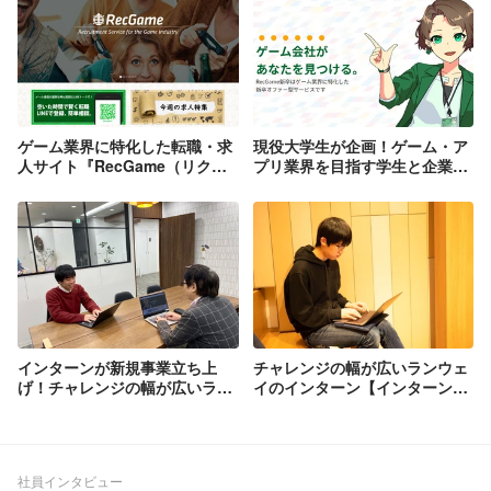
ゲーム業界に特化した転職・求
現役大学生が企画！ゲーム・ア
人サイト『RecGame（リクガ
プリ業界を目指す学生と企業を
メ）』とは！？
繋ぐマッチングサービス
『RecGame新卒』をリリース
インターンが新規事業立ち上
チャレンジの幅が広いランウェ
げ！チャレンジの幅が広いラン
イのインターン【インターンか
ウェイのインターン
ら社員になった新入社員を突
【RecGame新卒リリース編】
撃！編】
社員インタビュー