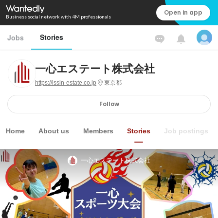
Open in app
Business social network with 4M professionals
Stories
Jobs
一心エステート株式会社
https://issin-estate.co.jp
東京都
Follow
Home
About us
Members
Stories
Job postings
一心エステート株式会社