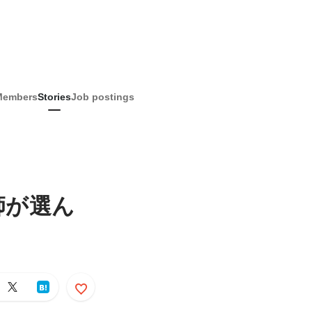
Members
Stories
Job postings
師が選ん