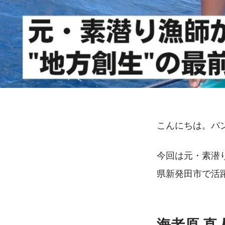
こんにちは。パ
今回は元・素潜
県新発田市で活
海老原 直人／