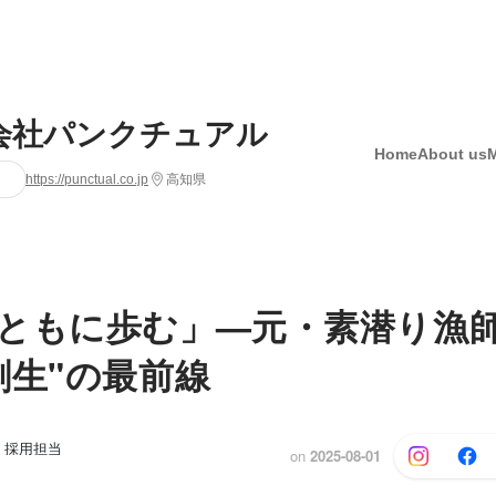
会社パンクチュアル
Home
About us
https://punctual.co.jp
高知県
ともに歩む」—元・素潜り漁
創生"の最前線
 採用担当
on
2025-08-01