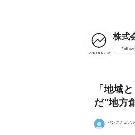
株式
Follow
「地域と
だ"地方
パンクチュアル