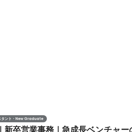
告資料の作成 ・デイリー、定期更新（データ更新） ・レポート作成（
ント・New Graduate
用｜新卒営業事務｜急成長ベンチャー