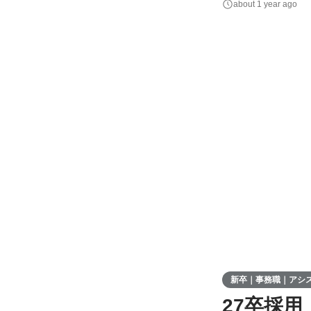
about 1 year ago
る広告配信結果の報
毎などの
新卒｜事務職｜アシスタ
27卒採