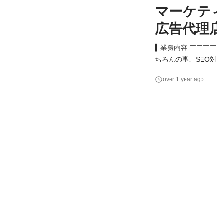
マーケテ
広告代理
▍業務内容 ￣￣￣
ちろんの事、SEO
告・アクセス解析等
over 1 year ago
の運用型広告の運用
お客様のWEB広告