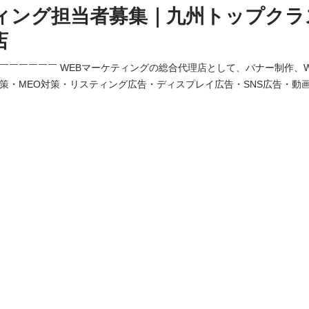
ィング担当者募集｜九州トップクラ
店
￣￣￣￣￣￣￣ WEBマーケティングの総合代理店として、バナー制作、
対策・MEO対策・リスティング広告・ディスプレイ広告・SNS広告・動
、デジタルマーケティング施策を一括で承っております。 リスティング
代行及びWEBマーケティングに関するコンサルティング等の業務をお任せ
の最