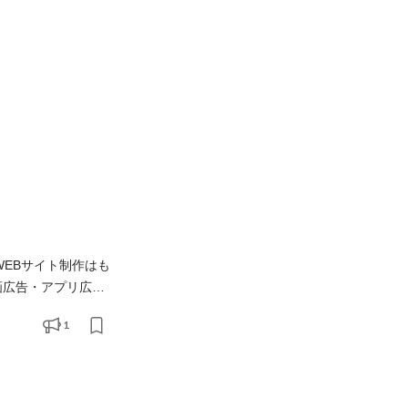
WEBサイト制作はも
画広告・アプリ広
広告やSNS広告など
1
いたします。 ・