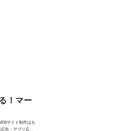
る！マー
WEBサイト制作はも
画広告・アプリ広