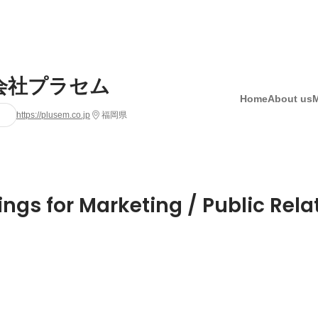
会社プラセム
Home
About us
https://plusem.co.jp
福岡県
ings for Marketing / Public Rela