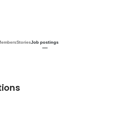
Members
Stories
Job postings
tions