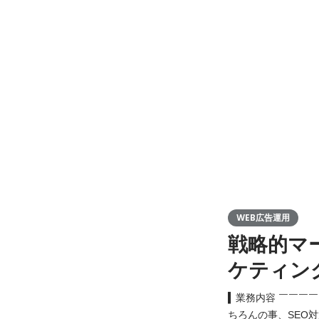
WEB広告運用
戦略的マ
ケティン
▍業務内容 ￣￣￣
ちろんの事、SEO