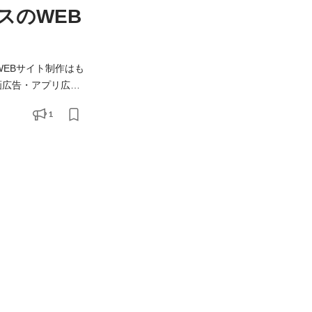
スのWEB
WEBサイト制作はも
画広告・アプリ広
広告やSNS広告など
1
いたします。 ・