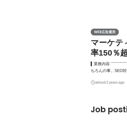
WEB広告運用
マーケテ
率150％
▍業務内容 ￣￣￣
ちろんの事、SEO
告・アクセス解析等
almost 2 years ago
の運用型広告の運用
お客様のWEB広告
Job post