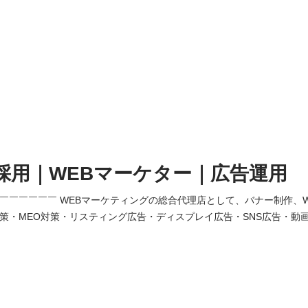
採用｜WEBマーケター｜広告運用
￣￣￣￣￣￣￣ WEBマーケティングの総合代理店として、バナー制作、
対策・MEO対策・リスティング広告・ディスプレイ広告・SNS広告・動
、デジタルマーケティング施策を一括で承っております。 リスティング
代行及びWEBマーケティングに関するコンサルティング等の業務をお任せ
の最