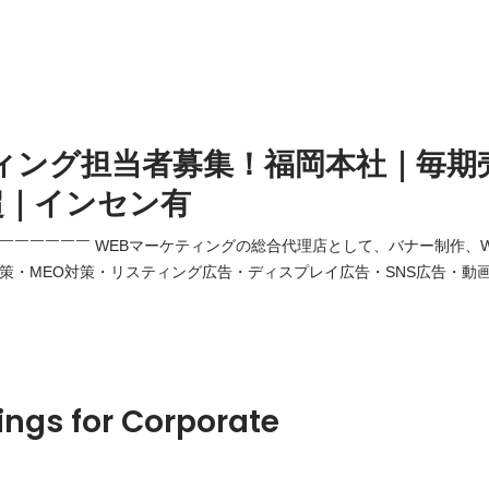
ィング担当者募集！福岡本社｜毎期
超｜インセン有
￣￣￣￣￣￣￣ WEBマーケティングの総合代理店として、バナー制作、
対策・MEO対策・リスティング広告・ディスプレイ広告・SNS広告・動
、デジタルマーケティング施策を一括で承っております。 リスティング
代行及びWEBマーケティングに関するコンサルティング等の業務をお任せ
の最
ings for Corporate