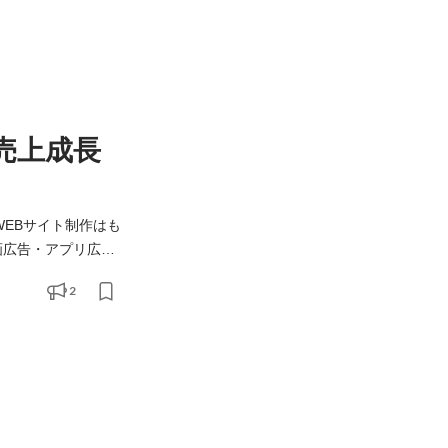
売上成長
WEBサイト制作はも
画広告・アプリ広
広告やSNS広告など
2
いたします。 ・