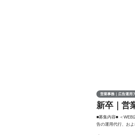
営業事務｜広告運用アシ
新卒｜営
■募集内容■ ＜WE
告の運用代行、およ
きます。 【仕事の詳細】 ・運用型広告の管理画面の操作を覚え、広告運用のサポートを行う ・お客様に提出す