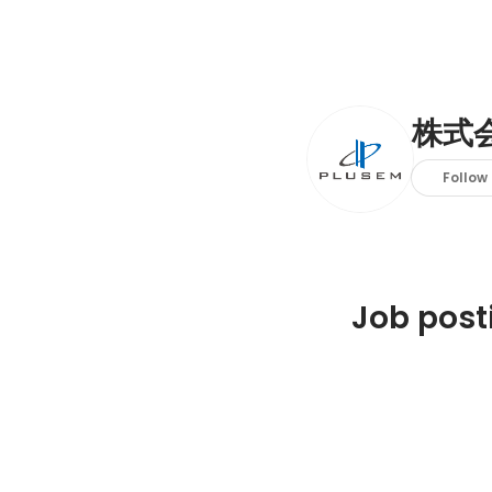
株式
Follow
Job post