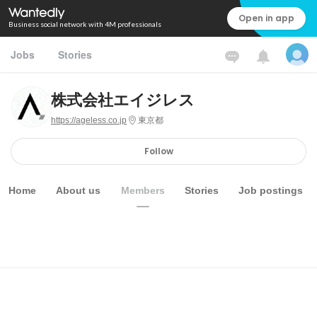
Open in app
Business social network with 4M professionals
Jobs
Stories
株式会社エイジレス
https://ageless.co.jp
東京都
Follow
Home
About us
Members
Stories
Job postings