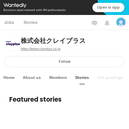
Open in app
Business social network with 4M professionals
Jobs
Stories
株式会社クレイプラス
https://www.clayplus.co.jp
Follow
Home
About us
Members
Stories
Job postings
Featured stories