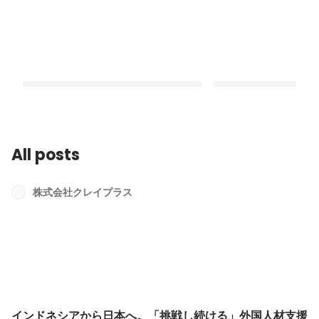
All posts
インドネシアから日本へ。「挑戦し続
東京から山梨へ。人材
ける」外国人材支援への挑戦【株式会
う、人の人生の分岐点
株式会社クレイプラス
社クレイプラス@山梨県甲府市】
イプラス@山梨県甲府
Latest
Latest
インドネシアから日本へ。「挑戦し続ける」外国人材支援