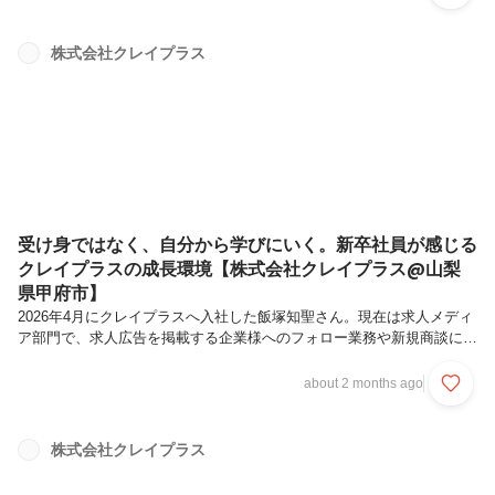
き、自分の目標を叶えるためにクレイプラスを選んだ理由や、入社後に
感じている成長について聞きました。― まずは自己紹介をお願いしま
す。小野達哉です。2026年4月にクレイプラスへ入社し、現在は人材紹
株式会社クレイプラス
介部門に所属しています。学生時代は、常に何かに打ち込んでいるタイ
プでした。今の趣味はブラジリアン柔術と映画鑑賞です。体を動かすこ
とも好きで...
受け身ではなく、自分から学びにいく。新卒社員が感じる
クレイプラスの成長環境【株式会社クレイプラス@山梨
県甲府市】
2026年4月にクレイプラスへ入社した飯塚知聖さん。現在は求人メディ
ア部門で、求人広告を掲載する企業様へのフォロー業務や新規商談に向
けて、日々研修に取り組んでいます。学生時代に学園祭の実行委員長を
務め、人の話を聞くことの大切さを学んできた飯塚さんは、どのような
about 2 months ago
想いでクレイプラスを選んだのでしょうか。入社して間もない今感じて
いる成長や、会社の雰囲気について聞きました。― まずは自己紹介を
お願いします。飯塚知聖です。2026年4月にクレイプラスへ入社し、現
株式会社クレイプラス
在は求人メディア部門に所属しています。学生時代は、チームで動くこ
とが好きでした。もしかすると、チームの長になるのが好きだったのか