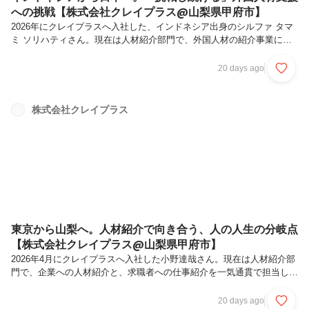
への挑戦【株式会社クレイプラス@山梨県甲府市】
2026年にクレイプラスへ入社した、インドネシア出身のシルファ タマ
ミ ソリハティさん。現在は人材紹介部門で、外国人材の紹介事業に携
わっています。自身も外国籍として日本で生活し、働いているからこ
そ、求職者が抱える不安や悩みに深く共感できることがシルファさんの
20 days ago
強みです。今回は、日本で働くことを決めた理由や、クレイプラスを選
んだ背景、外国人材支援の仕事への想いについて聞きました。― まず
は自己紹介をお願いします。インドネシア出身のシルファです。2026
株式会社クレイプラス
年6月にクレイプラスへ入社し、現在は人材紹介部門で外国人材の紹介
事業に携わっています。大学では哲学を専攻していました。哲学を学ん
でいたこともあ...
東京から山梨へ。人材紹介で向き合う、人の人生の分岐点
【株式会社クレイプラス@山梨県甲府市】
2026年4月にクレイプラスへ入社した小野達哉さん。現在は人材紹介部
門で、企業への人材紹介と、求職者への仕事紹介を一気通貫で担当して
います。前職では東京の人材サービス会社で、ダイレクトリクルーティ
ング領域の新規開拓に携わっていた小野さん。地元山梨で生活基盤を築
20 days ago