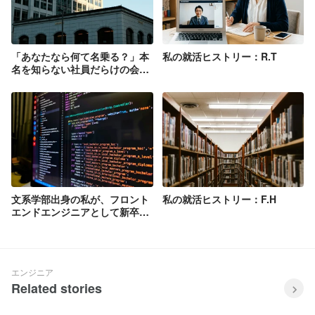
「あなたなら何て名乗る？」本
私の就活ヒストリー：R.T
名を知らない社員だらけの会社
が、ビジネスネーム制度を導入
しているワケ
文系学部出身の私が、フロント
私の就活ヒストリー：F.H
エンドエンジニアとして新卒入
社するまで：Y.K
エンジニア
Related stories