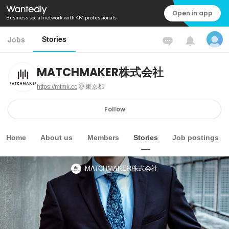
Open in app
Business social network with 4M professionals
Stories
Jobs
MATCHMAKER株式会社
https://mtmk.cc
東京都
Follow
Home
About us
Members
Stories
Job postings
MATCHMAKER株式会社