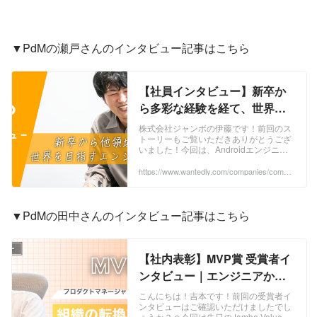
▼PdMの瀬戸さんのインタビュー記事はこちら
【社員インタビュー】新卒か
ら多彩な経験を経て、世界へ
挑戦するジャンボのエンジニ
株式会社ジャンボの伊藤です！前回のス
トーリーもご覧いただきありがとうござ
アリーダー | Jambo Members
いました！今回は、Androidエンジニア
として入社し、現在は海外進出のための
プロダクトチームでリーダを務めている
https://www.wantedly.com/companies/compa
ny_725162/post_articles/992373?status=suc
瀬戸さん...
cess
▼PdMの田中さんのインタビュー記事はこちら
【社内表彰】MVP賞 受賞者イ
ンタビュー｜エンジニアから
PdMへ。組織の転換期を支え
こんにちは！吉本です！前回の受賞者イ
ンタビューはご確認いただけましたでし
た挑戦 | Jambo Value
ょうか？☺️今回は先日のJambo Value