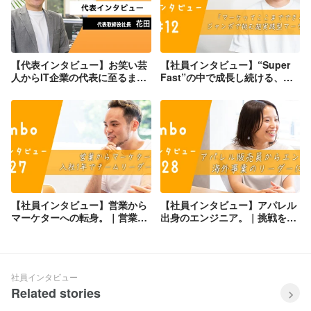
【代表インタビュー】お笑い芸
【社員インタビュー】“Super
人からIT企業の代表に至るま
Fast”の中で成長し続ける、マ
で。ジャンボの創業ストーリー
ーケティングリーダーへインタ
に迫る！
ビュー
【社員インタビュー】営業から
【社員インタビュー】アパレル
マーケターへの転身。｜営業経
出身のエンジニア。｜挑戦を続
験を武器に価値を生み出す
けて海外事業リーダーへ
社員インタビュー
Related stories