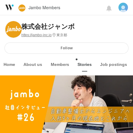
Jambo Members
株式会社ジャンボ
https://jambo-inc.io
東京都
Follow
Home
About us
Members
Stories
Job postings