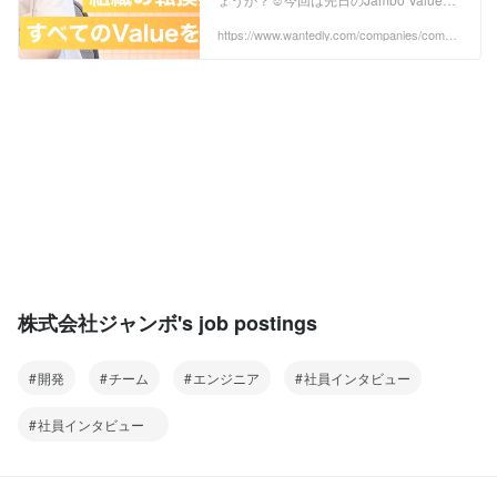
Award(社内表彰)にてMVP賞にノミネー
トされたプロダクトマネージャー...
https://www.wantedly.com/companies/compa
ny_725162/post_articles/1041834
株式会社ジャンボ's job postings
開発
チーム
エンジニア
社員インタビュー
社員インタビュー