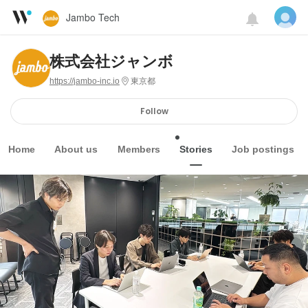
Jambo Tech
株式会社ジャンボ
https://jambo-inc.io
東京都
Follow
Home
About us
Members
Stories
Job postings