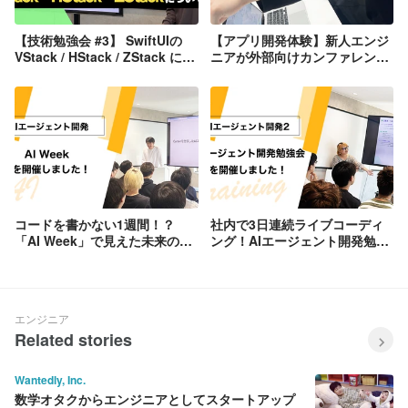
【技術勉強会 #3】 SwiftUIの
【アプリ開発体験】新人エンジ
VStack / HStack / ZStack につ
ニアが外部向けカンファレンス
いて理解する
を開催しました！
コードを書かない1週間！？
社内で3日連続ライブコーディ
「AI Week」で見えた未来のエ
ング！AIエージェント開発勉強
ンジニア像
会を覗いてみた
エンジニア
Related stories
Wantedly, Inc.
数学オタクからエンジニアとしてスタートアップ