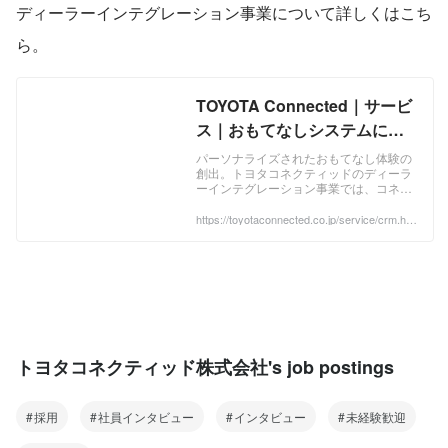
ディーラーインテグレーション事業について詳しくはこち
ら。
TOYOTA Connected｜サービ
ス｜おもてなしシステムによ
るディーラーインテグレーシ
パーソナライズされたおもてなし体験の
創出。トヨタコネクティッドのディーラ
ョン事業
ーインテグレーション事業では、コネク
ティッドと連携し、セールスからアフタ
ーサービスまでを一貫してサポートする
https://toyotaconnected.co.jp/service/crm.ht
ml
「e-CRB」や「おもてなしシステム」な
どのITソリューションを開発・導入して
います。
トヨタコネクティッド株式会社's job postings
採用
社員インタビュー
インタビュー
未経験歓迎