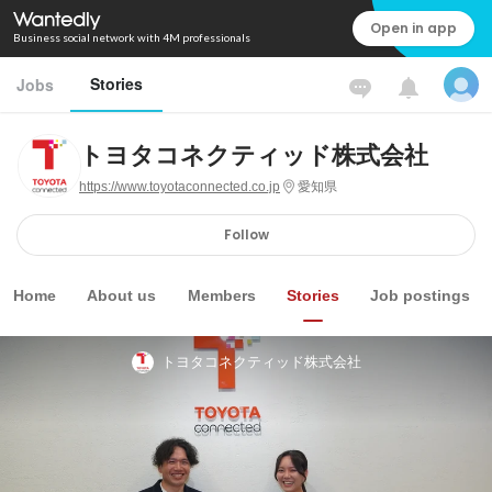
Open in app
Business social network with 4M professionals
Stories
Jobs
トヨタコネクティッド株式会社
https://www.toyotaconnected.co.jp
愛知県
Follow
Home
About us
Members
Stories
Job postings
トヨタコネクティッド株式会社