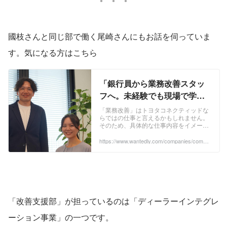
國枝さんと同じ部で働く尾崎さんにもお話を伺っていま
す。気になる方はこちら
「銀行員から業務改善スタッ
フへ。未経験でも現場で学び
ながら成長できる理由」 | トヨ
「業務改善」はトヨタコネクティッドな
らではの仕事と言えるかもしれません。
タコネクティッド株式会社
そのため、具体的な仕事内容をイメージ
できる人は多くないと思います。今回は
未経験者の採用を行っている「改善支援
https://www.wantedly.com/companies/compa
ny_6327683/post_articles/1056197
部の業務改善ス...
「改善支援部」が担っているのは「ディーラーインテグレ
ーション事業」の一つです。