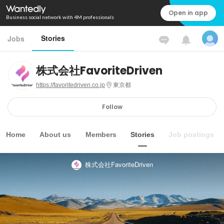
Open in app
Business social network with 4M professionals
Stories
Jobs
株式会社FavoriteDriven
https://favoritedriven.co.jp
東京都
Follow
Home
About us
Members
Stories
Job postings
株式会社FavoriteDriven