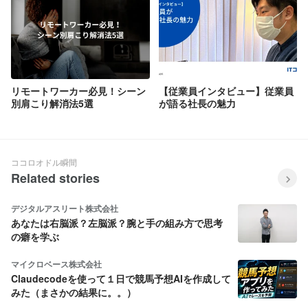
リモートワーカー必見！シーン
【従業員インタビュー】従業員
別肩こり解消法5選
が語る社長の魅力
ココロオドル瞬間
Related stories
デジタルアスリート株式会社
あなたは右脳派？左脳派？腕と手の組み方で思考
の癖を学ぶ
マイクロベース株式会社
Claudecodeを使って１日で競馬予想AIを作成して
みた（まさかの結果に。。）