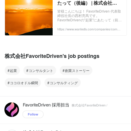
たって（後編） | 株式会社
FavoriteDriven
皆様こんにちは！ FavoriteDriven 代表取
締役社長の西村亮馬です。
FavoriteDrivenの"起業"にあたって（前
編）では、私がFavoriteDrivenを起業す
るまでのことをお話いたしました。 後編
https://www.wantedly.com/companies/compa
ny_6304588/post_articles/426156
では、FavoriteDrivenの今と将来につい
てお話をさせていただきます。ぜひ最後
までご覧ください。 ...
株式会社FavoriteDriven's job postings
起業
コンサルタント
創業ストーリー
ココロオドル瞬間
コンサルティング
FavoriteDriven 採用担当
株式会社FavoriteDriven /
Follow