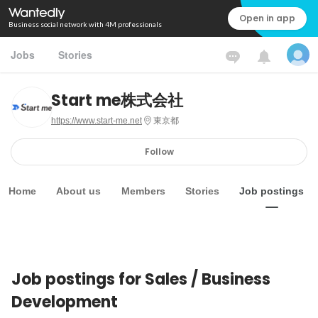
Open in app
Business social network with 4M professionals
Jobs
Stories
Start me株式会社
https://www.start-me.net
東京都
Follow
Home
About us
Members
Stories
Job postings
Job postings for Sales / Business
Development