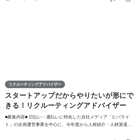
面談、求人情報の案内 ・業務スタートまでの研修対応 ・職場説明
会や見学会の調整 ・雇用契約書の作成や入社時の説明 ・就業後フ
ォロー ・勤怠管理（シフトの改修、タイムカードの
リクルーティングアドバイザー
スタートアップだからやりたいが形にで
きる！リクルーティングアドバイザー
■募集内容■ 日払い・週払いに特化した自社メディア「ヒバライ
ト」の企画運営事業を中心に、今年度から人材紹介・人材派遣事
業を展開しました。 新事業を牽引するメンバーとして、リクルー
ティングアドバイザーを募集します。 ＜業務内容＞ ▼求職者に対