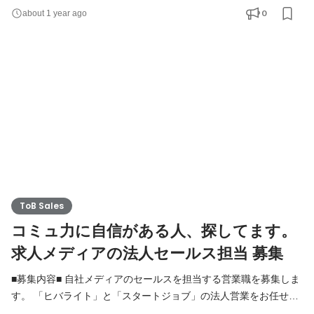
の提案が主なお仕事です。OJTにて適宜フォローいたします。 ■
0
about 1 year ago
この仕事の醍醐味■ 数字分析や、お客様からのご要望と向き合う
ことで、主体的に業務に携われる点が、やりがいに繋がります。
お客様のアフターフォローまで一貫して担うため、直
ToB Sales
コミュ力に自信がある人、探してます。
求人メディアの法人セールス担当 募集
■募集内容■ 自社メディアのセールスを担当する営業職を募集しま
す。 「ヒバライト」と「スタートジョブ」の法人営業をお任せす
る予定です。なお、テレアポは外部に委託しているため、法人へ