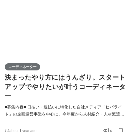
(新規・既存) ・オフィスワーク派遣スタッフの管理
コーディネーター
決まったやり方にはうんざり。スタート
アップでやりたいが叶うコーディネータ
ー
■募集内容■ 日払い・週払いに特化した自社メディア「ヒバライ
ト」の企画運営事業を中心に、今年度から人材紹介・人材派遣事
業を展開しました。 新事業を牽引するメンバーとして、キャリア
アドバイザーを募集します。 ＜業務内容＞ ▼求職者に対して ・
0
about 1 year ago