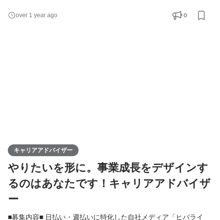
の提案が主なお仕事です。OJTにて適宜フォローいたします。 ■
0
over 1 year ago
この仕事の醍醐味■ 数字分析や、お客様からのご要望と向き合う
ことで、主体的に業務に携われる点がやりがいに繋がります。お
客様のアフターフォローまで一貫して担うため、直接
キャリアアドバイザー
やりたいを形に。事業成長をデザインす
るのはあなたです！キャリアアドバイザ
ー
■募集内容■ 日払い・週払いに特化した自社メディア「ヒバライ