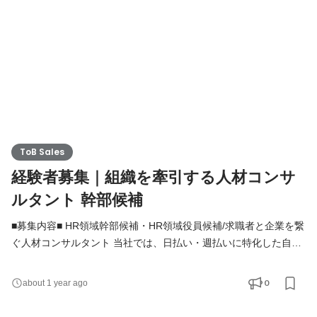
ToB Sales
経験者募集｜組織を牽引する人材コンサ
ルタント 幹部候補
■募集内容■ HR領域幹部候補・HR領域役員候補/求職者と企業を繋
ぐ人材コンサルタント 当社では、日払い・週払いに特化した自社
メディア「ヒバライト」の企画運営事業を中心に、人材紹介・人
材派遣事業を牽引するメンバーとして、人材コンサルタント業務
0
about 1 year ago
を募集。 ご経験に応じて業務をお任せします。 ◆派遣事業関連 ・
メンバーのマネジメント ・メディアの選定 ・営業/管理/請求業務