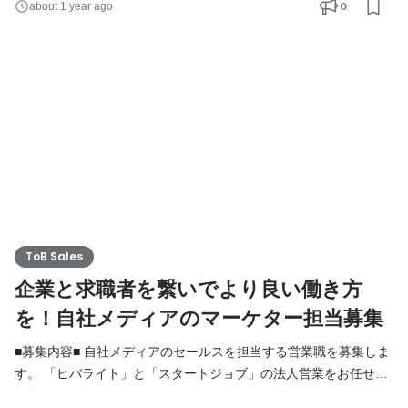
0
about 1 year ago
して ・面談、求人情報の案内 ・業務スタートまでの研修対応 ・
職場説明会や見学会の調整 ・雇用契約書の作成や入社時の説明 ・
就業後フォロー ・勤怠管理（シフトの改修、タイム
ToB Sales
企業と求職者を繋いでより良い働き方
を！自社メディアのマーケター担当募集
■募集内容■ 自社メディアのセールスを担当する営業職を募集しま
す。 「ヒバライト」と「スタートジョブ」の法人営業をお任せす
る予定です。なお、テレアポは外部に委託しているため、法人へ