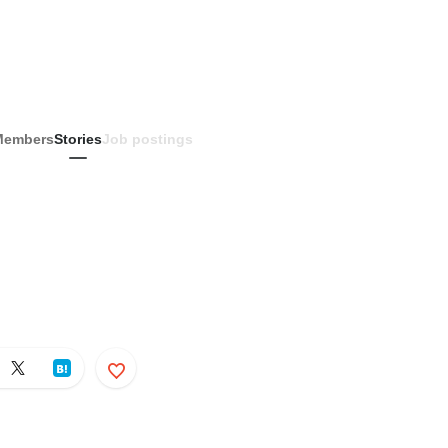
Members
Stories
Job postings