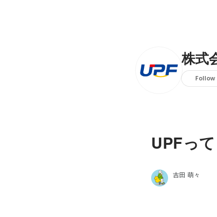
株式
Follow
UPFっ
吉田 萌々