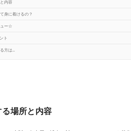
と内容
て身に着けるの？
ュー☆
イント
方は...
する場所と内容