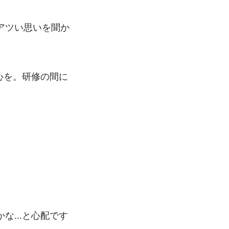
アツい思いを聞か
心を。研修の間に
...と心配です