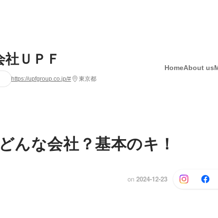
会社ＵＰＦ
Home
About us
https://upfgroup.co.jp/#
東京都
てどんな会社？基本のキ！
on
2024-12-23